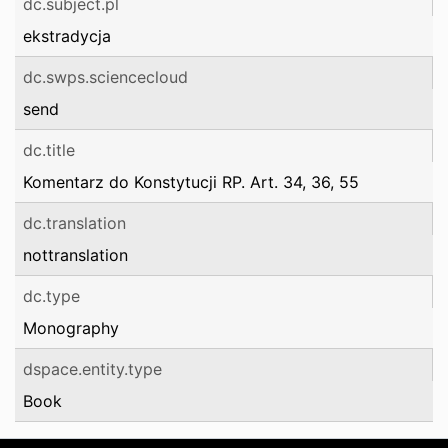
dc.subject.pl
ekstradycja
dc.swps.sciencecloud
send
dc.title
Komentarz do Konstytucji RP. Art. 34, 36, 55
dc.translation
nottranslation
dc.type
Monography
dspace.entity.type
Book