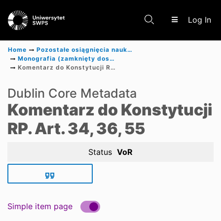
(c
Log In
Home
Pozostałe osiągnięcia naukowe
Monografia (zamknięty dostęp)
Komentarz do Konstytucji RP. Art. 34, 36, 55
Communities & Collections
Dublin Core Metadata
Komentarz do Konstytucji
Scientific research results
RP. Art. 34, 36, 55
Status
VoR
Simple item page