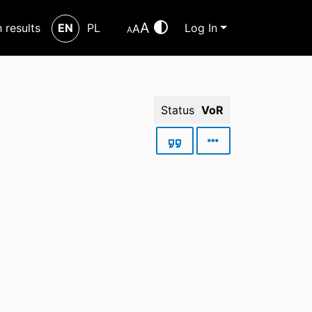
A
h results
EN
PL
Log In
A
A
Status
VoR