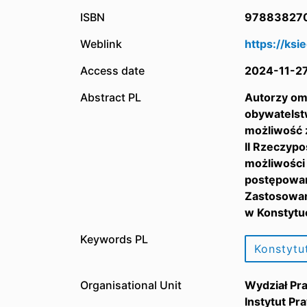
ISBN
97883827
Weblink
https://ksi
Access date
2024-11-2
Abstract PL
Autorzy om
obywatelstw
możliwość z
II Rzeczypo
możliwości
postępowan
Zastosowan
w Konstytuc
Keywords PL
Konstytu
Organisational Unit
Wydział Pr
Instytut Pr