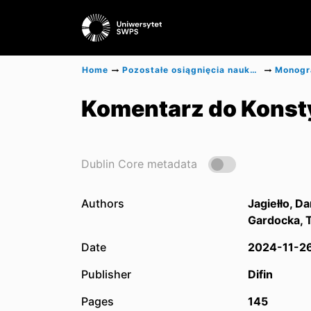
Home
Pozostałe osiągnięcia naukowe
Komentarz do Konstyt
Dublin Core metadata
Authors
Jagiełło, Da
Gardocka, 
Date
2024-11-2
Publisher
Difin
Pages
145