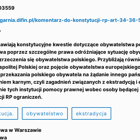
03559
egarnia.difin.pl/komentarz-do-konstytucji-rp-art-34-36-
7
awiają konstytucyjne kwestie dotyczące obywatelstwa po
a poprzez szczególne prawa odróżniające sytuację obywa
rzeczenia się obywatelstwa polskiego. Przybliżają równ
spolitej Polskiej oraz pojęcie obywatelstwa europejskie
 przekazania polskiego obywatela na żądanie innego pa
iem karnym, czyli zagadnień związanych z ekstradycją i
ie tych instytucji pomocy prawnej wobec osoby będącej
ji RP ograniczeń.
tucja.
obywatelstwo
ekstradycja
awa w Warszawie
awa