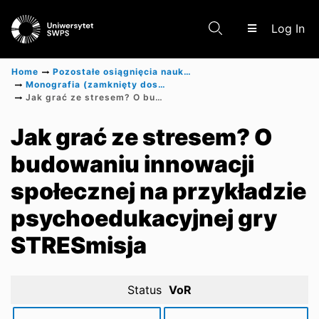
(c
Log In
Home
Pozostałe osiągnięcia naukowe
Monografia (zamknięty dostęp)
Jak grać ze stresem? O budowaniu innowacji społecznej na przykładzie psychoedukacyjnej gry STRESmisja
Communities & Collections
Jak grać ze stresem? O
budowaniu innowacji
Scientific research results
społecznej na przykładzie
psychoedukacyjnej gry
STRESmisja
Status
VoR