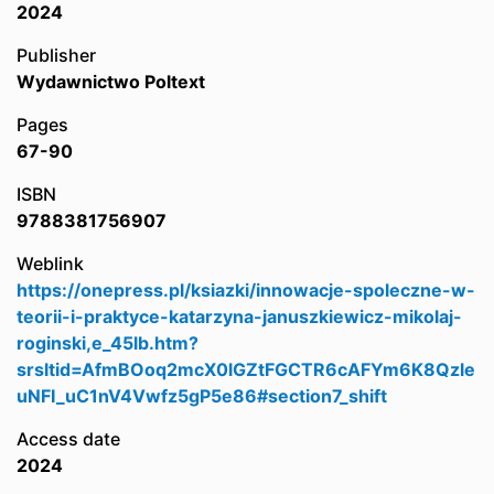
2024
Publisher
Wydawnictwo Poltext
Pages
67-90
ISBN
9788381756907
Weblink
https://onepress.pl/ksiazki/innowacje-spoleczne-w-
teorii-i-praktyce-katarzyna-januszkiewicz-mikolaj-
roginski,e_45lb.htm?
srsltid=AfmBOoq2mcX0lGZtFGCTR6cAFYm6K8Qzle
uNFI_uC1nV4Vwfz5gP5e86#section7_shift
Access date
2024