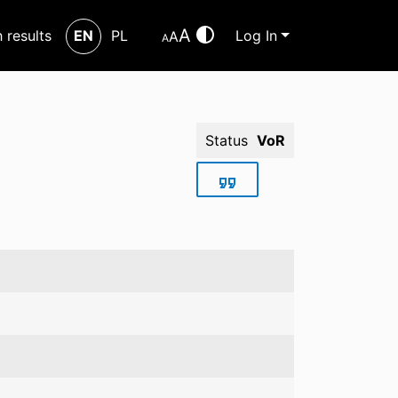
A
h results
EN
PL
Log In
A
A
Status
VoR