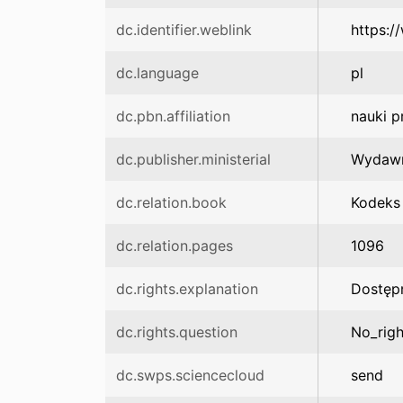
dc.identifier.weblink
https:/
dc.language
pl
dc.pbn.affiliation
nauki 
dc.publisher.ministerial
Wydawn
dc.relation.book
Kodeks
dc.relation.pages
1096
dc.rights.explanation
Dostęp
dc.rights.question
No_righ
dc.swps.sciencecloud
send