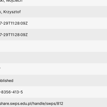
ki, Wojciech
, Krzysztof
7-29T11:28:09Z
7-29T11:28:09Z
7
ublished
-8356-413-5
/share.swps.edu.pl/handle/swps/812