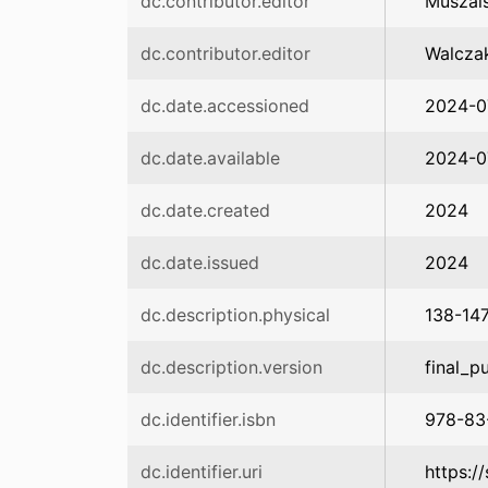
dc.contributor.editor
Muszals
dc.contributor.editor
Walczak
dc.date.accessioned
2024-0
dc.date.available
2024-0
dc.date.created
2024
dc.date.issued
2024
dc.description.physical
138-14
dc.description.version
final_p
dc.identifier.isbn
978-83
dc.identifier.uri
https:/