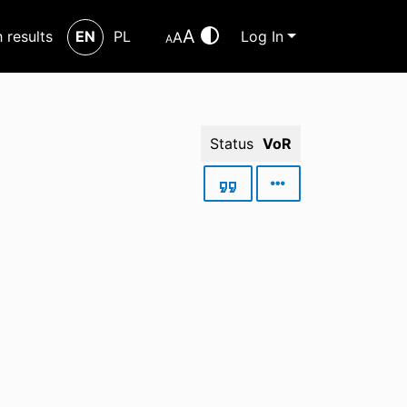
A
h results
EN
PL
Log In
A
A
Status
VoR