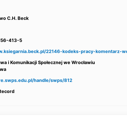
wo C.H. Beck
56-413-5
w.ksiegarnia.beck.pl/22146-kodeks-pracy-komentarz-w
awa i Komunikacji Społecznej we Wrocławiu
awa
are.swps.edu.pl/handle/swps/812
 Record