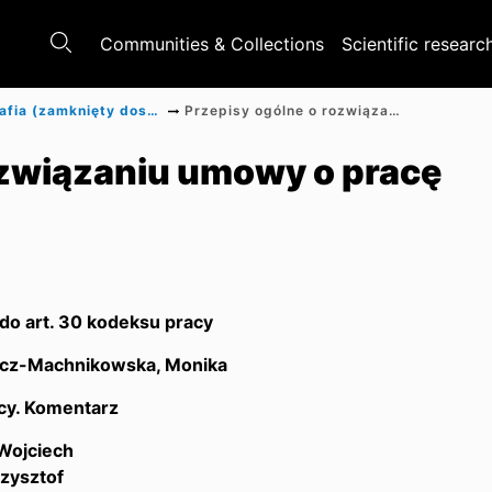
Communities & Collections
Scientific researc
Monografia (zamknięty dostęp)
Przepisy ogólne o rozwiązaniu umowy o pracę
ozwiązaniu umowy o pracę
do art. 30 kodeksu pracy
cz-Machnikowska, Monika
cy. Komentarz
 Wojciech
rzysztof