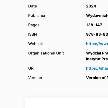
Date
2024
Publisher
Wydawnict
Pages
138-147
ISBN
978-83-83
Weblink
https://ww
Organisational Unit
Wydział Pr
Instytut Pr
URI
https://sh
Version
Version of