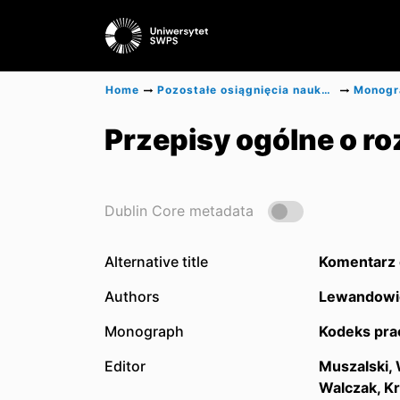
Home
Pozostałe osiągnięcia naukowe
Przepisy ogólne o r
Dublin Core metadata
Alternative title
Komentarz 
Authors
Lewandowi
Monograph
Kodeks pra
Editor
Muszalski,
Walczak, K