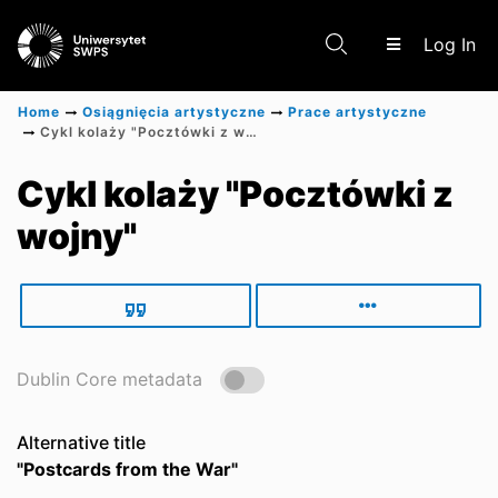
(c
Log In
Home
Osiągnięcia artystyczne
Prace artystyczne
Cykl kolaży "Pocztówki z wojny"
Communities & Collections
Cykl kolaży "Pocztówki z
wojny"
Scientific research results
Dublin Core metadata
Alternative title
"Postcards from the War"