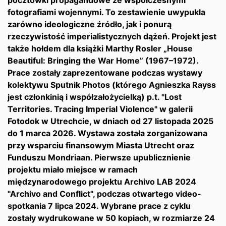
pocztówki propagandowe ze współczesnymi
fotografiami wojennymi. To zestawienie uwypukla
zarówno ideologiczne źródło, jak i ponurą
rzeczywistość imperialistycznych dążeń. Projekt jest
także hołdem dla książki Marthy Rosler „House
Beautiful: Bringing the War Home” (1967–1972).
Prace zostały zaprezentowane podczas wystawy
kolektywu Sputnik Photos (którego Agnieszka Rayss
jest członkinią i współzałożycielką) p.t. "Lost
Territories. Tracing Imperial Violence" w galerii
Fotodok w Utrechcie, w dniach od 27 listopada 2025
do 1 marca 2026. Wystawa została zorganizowana
przy wsparciu finansowym Miasta Utrecht oraz
Funduszu Mondriaan. Pierwsze upublicznienie
projektu miało miejsce w ramach
międzynarodowego projektu Archivo LAB 2024
"Archivo and Conflict", podczas otwartego video-
spotkania 7 lipca 2024. Wybrane prace z cyklu
zostały wydrukowane w 50 kopiach, w rozmiarze 24