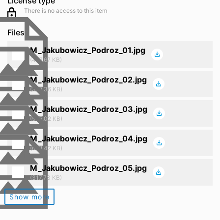
License type
There is no access to this item
Files
M_Jakubowicz_Podroz_01.jpg
(477.67 KB)
M_Jakubowicz_Podroz_02.jpg
(377.36 KB)
M_Jakubowicz_Podroz_03.jpg
(525.02 KB)
M_Jakubowicz_Podroz_04.jpg
(628.42 KB)
M_Jakubowicz_Podroz_05.jpg
(317.73 KB)
Show more