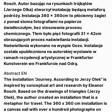
Rosch. Autor bazując na rysunkach trójkątów
(Jerzego Olka) stworzył instalację będącą metaforą
podróży. Instalacja 360 x 360cm to płócienny żagiel
z ponad stoma fotografiami na papierze
światłoczułym, bez stosowania procesu
chemicznego. Tłem było pięć fotografii 31 x 42cm
obrazujących proces naświetlania instalacji.
Naświetlenia wykonano na wyspie Gozo. Instalacja
została upubliczniona na autorskiej wystawie w
ramach rezydencji artystycznej w Frankfurter
Kunstverein we Frankfurcie nad Odrą.
Abstract EN
The installation "Journey. According to Jerzy Olek" is
inspired by conceptual art and research by Eleanor
Rosch. Based on the drawings of triangles (Jerzy
Olek), the author created an installation that is a
metaphor for travel. The 360 ​​x 360 cm installation is
a canvas sail with over a hundred photographs on