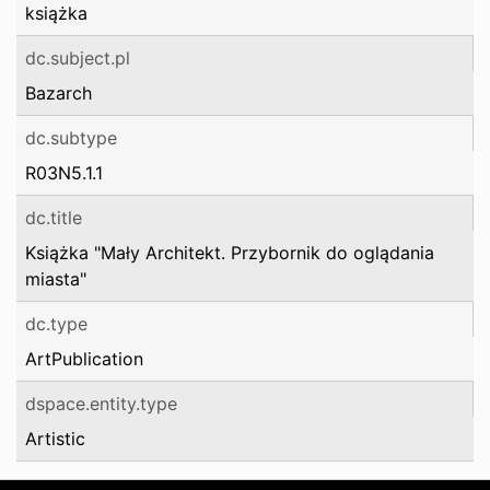
książka
dc.subject.pl
Bazarch
dc.subtype
R03N5.1.1
dc.title
Książka "Mały Architekt. Przybornik do oglądania
miasta"
dc.type
ArtPublication
dspace.entity.type
Artistic