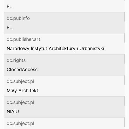
PL
dc.pubinfo
PL
dc.publisher.art
Narodowy Instytut Architektury i Urbanistyki
dc.rights
ClosedAccess
dc.subject.pl
Mały Architekt
dc.subject.pl
NIAiU
dc.subject.pl