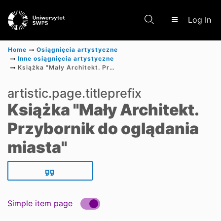
(c
Log In
Home
Osiągnięcia artystyczne
Inne osiągnięcia artystyczne
Książka "Mały Architekt. Przybornik do oglądania miasta"
Communities & Collections
artistic.page.titleprefix
Książka "Mały Architekt.
Scientific research results
Przybornik do oglądania
miasta"
Simple item page