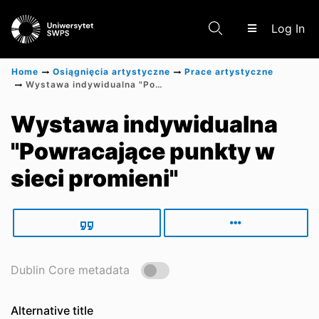
(c
Log In
Home
Osiągnięcia artystyczne
Prace artystyczne
Wystawa indywidualna "Powracające punkty w sieci promieni"
Communities & Collections
Wystawa indywidualna
"Powracające punkty w
Scientific research results
sieci promieni"
Dublin Core metadata
Alternative title