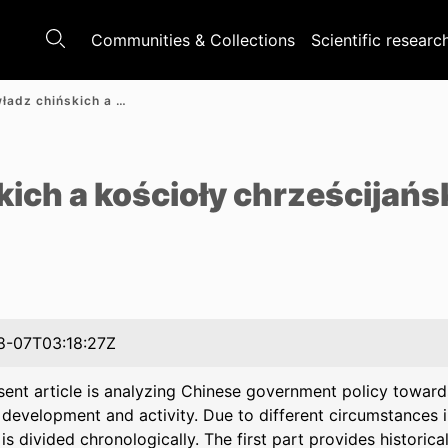
Communities & Collections
Scientific researc
Polityka władz chińskich a kościoły chrześcijańskie 1949–2023
e
kich a kościoły chrześcijańs
8-07T03:18:27Z
sent article is analyzing Chinese government policy towards
 development and activity. Due to different circumstances in
is divided chronologically. The first part provides historic