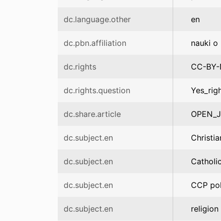
dc.language.other
en
dc.pbn.affiliation
nauki o k
dc.rights
CC-BY
dc.rights.question
Yes_rig
dc.share.article
OPEN_
dc.subject.en
Christia
dc.subject.en
Catholi
dc.subject.en
CCP pol
dc.subject.en
religion