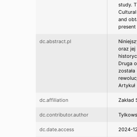
study. 
Cultural
and obta
present 
dc.abstract.pl
Niniejs
oraz je
history
Druga od
została
rewolucj
Artykuł
dc.affiliation
Zakład 
dc.contributor.author
Tylkows
dc.date.access
2024-1