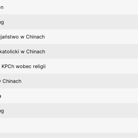
on
ng
ijaństwo w Chinach
 katolicki w Chinach
a KPCh wobec religii
 w Chinach
a
ng