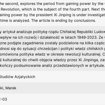
The second, explores the period from gaining power by the
 Revolution, which is the subject of the fourth part. Next 
ining power by the president Xi Jinping is under investigati
time is analyzed. The article is ending by conclusions.
zy artykuł analizuje politykę rządu Chińskiej Republiki Lud
j wpływ na ich rozwój i działalność w latach 1949-2023. 
czne podjęte zagadnienia zostały podzielone na kilka części
nosi się do sytuacji chrześcijan i polityki władz chińskich 
 omówiona polityka władz w okresie rewolucji kulturalnej.
i kulturalnej do chwili objęcia władzy przez Xi Jinpinga, z
 kończy podsumowanie analiz przedstawionych w artykule.
Studiów Azjatyckich
ki, Marek
2-03