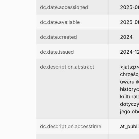
dc.date.accessioned
2025-0
dc.date.available
2025-0
dc.date.created
2024
dc.date.issued
2024-1
dc.description.abstract
<jats:p
chrześc
uwarunk
historyc
kultura
dotyczy
jego ob
dc.description.accesstime
at_publ