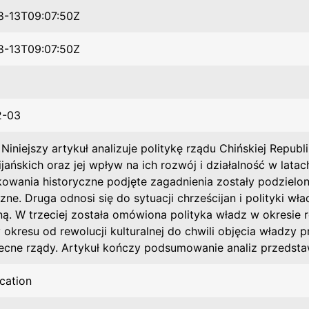
8-13T09:07:50Z
8-13T09:07:50Z
2-03
>Niniejszy artykuł analizuje politykę rządu Chińskiej Repu
ijańskich oraz jej wpływ na ich rozwój i działalność w lat
owania historyczne podjęte zagadnienia zostały podzielone
zne. Druga odnosi się do sytuacji chrześcijan i polityki wł
lną. W trzeciej została omówiona polityka władz w okresie r
 okresu od rewolucji kulturalnej do chwili objęcia władzy p
ecne rządy. Artykuł kończy podsumowanie analiz przedstaw
ication