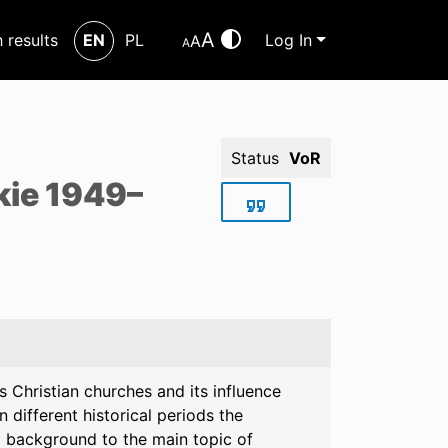
A
h results
EN
PL
Log In
A
A
Status
VoR
kie 1949–
 Christian churches and its influence
 different historical periods the
al background to the main topic of