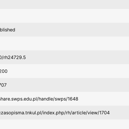
blished
0/rh24729.5
200
707
/share.swps.edu.pl/handle/swps/1648
czasopisma.tnkul.pl/index.php/rh/article/view/1704