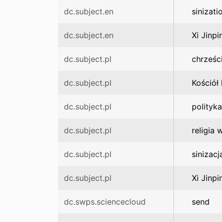
dc.subject.en
sinizati
dc.subject.en
Xi Jinpi
dc.subject.pl
chrześc
dc.subject.pl
Kościół
dc.subject.pl
polityk
dc.subject.pl
religia
dc.subject.pl
sinizacj
dc.subject.pl
Xi Jinpi
dc.swps.sciencecloud
send