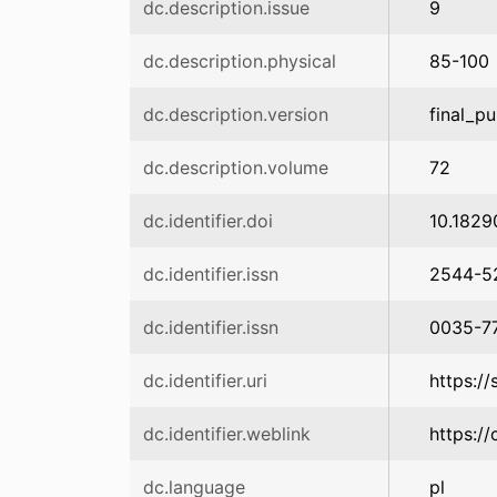
dc.description.issue
9
dc.description.physical
85-100
dc.description.version
final_pu
dc.description.volume
72
dc.identifier.doi
10.1829
dc.identifier.issn
2544-5
dc.identifier.issn
0035-7
dc.identifier.uri
https:/
dc.identifier.weblink
https://
dc.language
pl