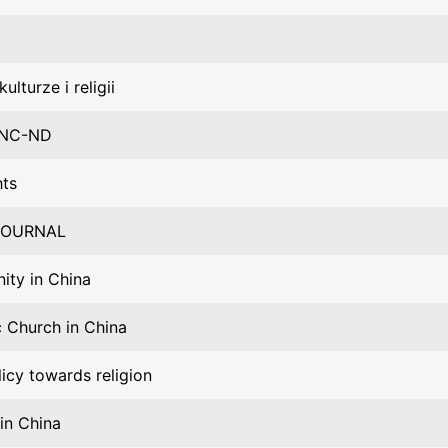
ulturze i religii
-NC-ND
hts
JOURNAL
nity in China
c Church in China
icy towards religion
 in China