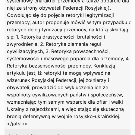
systemowy charakter przemocy a także poparcie dla
niej ze strony obywateli Federacji Rosyjskiej).
Odwołując się do pojęcia retoryki legitymizacji
przemocy, autor proponuje mówić w tym przypadku o
retoryce delegitymizacji przemocy, na którą składają
się: 1. Retoryka drastyczności, brutalności i
zwyrodnienia, 2. Retoryka złamania reguł
cywilizacyjnych, 3. Retoryka powszechności,
systemowości i masowego poparcia dla przemocy, 4.
Retoryka bezsensowności przemocy. Konkluzją
artykułu jest, iż retoryki te mogą wpływać na
wizerunek Rosyjskiej Federacji, jej żołnierzy i
obywateli, prowadzić do wykluczenia ich ze
wspólnoty cywilizowanych państw i społeczeństw,
wzmacniając tym samym wsparcie dla ofiar i walki
Ukrainy z najeźdźcami, a więc stając się skuteczną
bronią defensywną w wojnie rosyjsko-ukraińskiej.
</jats:p>