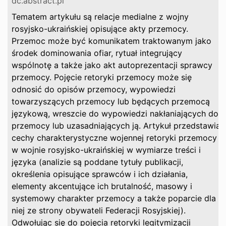
dc.abstract.pl
Tematem artykułu są relacje medialne z wojny
rosyjsko-ukraińskiej opisujące akty przemocy.
Przemoc może być komunikatem traktowanym jako
środek dominowania ofiar, rytuał integrujący
wspólnotę a także jako akt autoprezentacji sprawcy
przemocy. Pojęcie retoryki przemocy może się
odnosić do opisów przemocy, wypowiedzi
towarzyszących przemocy lub będących przemocą
językową, wreszcie do wypowiedzi nakłaniających do
przemocy lub uzasadniających ją. Artykuł przedstawia
cechy charakterystyczne wojennej retoryki przemocy
w wojnie rosyjsko-ukraińskiej w wymiarze treści i
języka (analizie są poddane tytuły publikacji,
określenia opisujące sprawców i ich działania,
elementy akcentujące ich brutalność, masowy i
systemowy charakter przemocy a także poparcie dla
niej ze strony obywateli Federacji Rosyjskiej).
Odwołując się do pojęcia retoryki legitymizacji