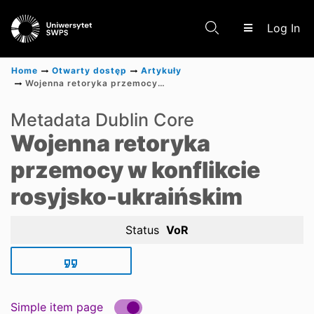
(c
Log In
Home
Otwarty dostęp
Artykuły
Wojenna retoryka przemocy w konflikcie rosyjsko-ukraińskim
Communities & Collections
Metadata Dublin Core
Wojenna retoryka
Scientific research results
przemocy w konflikcie
rosyjsko-ukraińskim
Status
VoR
Simple item page