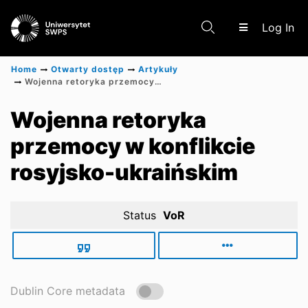
(c
Log In
Home
Otwarty dostęp
Artykuły
Wojenna retoryka przemocy w konflikcie rosyjsko-ukraińskim
Communities & Collections
Wojenna retoryka
przemocy w konflikcie
Scientific research results
rosyjsko-ukraińskim
Status
VoR
Dublin Core metadata