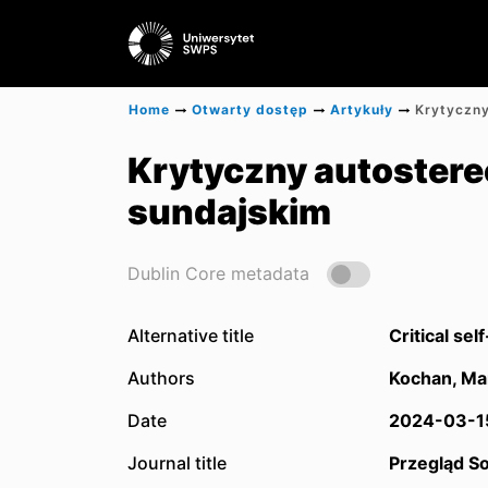
Home
Otwarty dostęp
Artykuły
Krytyczny autoster
sundajskim
Dublin Core metadata
Alternative title
Critical se
Authors
Kochan, Ma
Date
2024-03-1
Journal title
Przegląd So