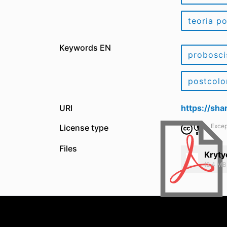
teoria p
Keywords EN
probosci
postcolo
URI
https://sh
Excep
License type
Files
Kryty
(2.4 MB