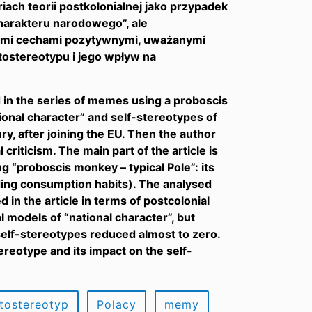
ch teorii postkolonialnej jako przypadek
harakteru narodowego”, ale
ymi cechami pozytywnymi, uważanymi
tostereotypu i jego wpływ na
ed in the series of memes using a proboscis
ional character” and self-stereotypes of
ry, after joining the EU. Then the author
riticism. The main part of the article is
g “proboscis monkey – typical Pole”: its
cluding consumption habits). The analysed
in the article in terms of postcolonial
al models of “national character”, but
self-stereotypes reduced almost to zero.
stereotype and its impact on the self-
tostereotyp
Polacy
memy