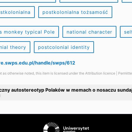
ostkolonialna
postkolonialna tożsamość
s monkey typical Pole
national character
sel
nial theory
postcolonial identity
are.swps.edu.pl/handle/swps/612
t as otherwise noted, this item is licensed under the Attribution licence | Permit
czny autostereotyp Polaków w memach o nosaczu sunda
)