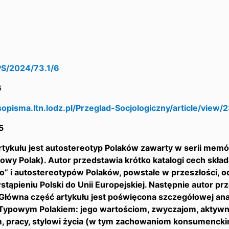
S/2024/73.1/6
6
sopisma.ltn.lodz.pl/Przeglad-Socjologiczny/article/view/
5
tykułu jest autostereotyp Polaków zawarty w serii mem
wy Polak). Autor przedstawia krótko katalogi cech skład
” i autostereotypów Polaków, powstałe w przeszłości, o
stąpieniu Polski do Unii Europejskiej. Następnie autor 
 Główna część artykułu jest poświęcona szczegółowej a
ypowym Polakiem: jego wartościom, zwyczajom, aktyw
, pracy, stylowi życia (w tym zachowaniom konsumencki