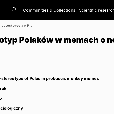
Communities & Collections
Scientific researc
Krytyczny autostereotyp Polaków w memach o nosaczu sundajskim
eotyp Polaków w memach o 
lf-stereotype of Poles in proboscis monkey memes
rek
5
cjologiczny