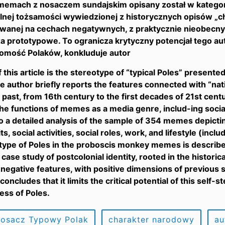
emach z nosaczem sundajskim opisany został w kategoria
lnej tożsamości wywiedzionej z historycznych opisów „c
wanej na cechach negatywnych, z praktycznie nieobecn
a prototypowe. To ogranicza krytyczny potencjał tego au
mość Polaków, konkluduje autor
f this article is the stereotype of “typical Poles” present
 author briefly reports the features connected with “nat
 past, from 16th century to the first decades of 21st centu
he functions of memes as a media genre, includ-ing social c
o a detailed analysis of the sample of 354 memes depictin
ts, social activities, social roles, work, and lifestyle (in
type of Poles in the proboscis monkey memes is described 
 case study of postcolonial identity, rooted in the historic
negative features, with positive dimensions of previous 
oncludes that it limits the critical potential of this self-
ss of Poles.
Nosacz Typowy Polak
charakter narodowy
au