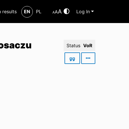
A
h results
EN
PL
Log In
A
A
nosaczu
Status
VoR