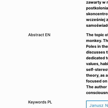
zawarty w m
postkolonia
skoncentro
wcześniej z
samoświado
Abstract EN
The topic o
monkey. The
Poles in the
discusses t
dedicated t
values, habi
self-stereo
theory, as a
focused on 
The author c
consciousne
Keywords PL
Janusz 