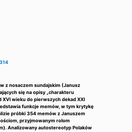
2314
ów z nosaczem sundajskim (Janusz
ających się na opisy „charakteru
d XVI wieku do pierwszych dekad XXI
przedstawia funkcje memów, w tym krytykę
nalizie próbki 354 memów z Januszem
nościom, przyjmowanym rolom
m). Analizowany autostereotyp Polaków