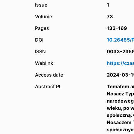
Issue
1
Volume
73
Pages
133-169
DOI
10.26485/P
ISSN
0033-235
Weblink
https://cza
Access date
2024-03-1
Abstract PL
Tematem ar
Nosacz Typo
narodowego
wieku, po w
społeczną.
Nosaczem T
społecznym