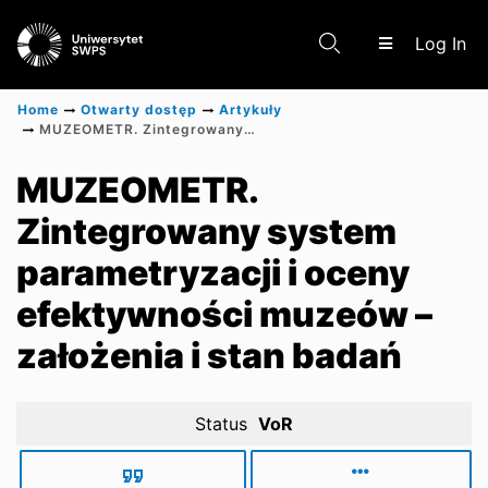
(c
Log In
Home
Otwarty dostęp
Artykuły
MUZEOMETR. Zintegrowany system parametryzacji i oceny efektywności muzeów – założenia i stan badań
Communities & Collections
MUZEOMETR.
Zintegrowany system
Scientific research results
parametryzacji i oceny
efektywności muzeów –
założenia i stan badań
Status
VoR