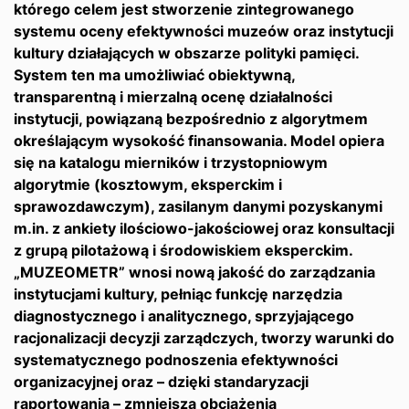
którego celem jest stworzenie zintegrowanego
systemu oceny efektywności muzeów oraz instytucji
kultury działających w obszarze polityki pamięci.
System ten ma umożliwiać obiektywną,
transparentną i mierzalną ocenę działalności
instytucji, powiązaną bezpośrednio z algorytmem
określającym wysokość finansowania. Model opiera
się na katalogu mierników i trzystopniowym
algorytmie (kosztowym, eksperckim i
sprawozdawczym), zasilanym danymi pozyskanymi
m.in. z ankiety ilościowo-jakościowej oraz konsultacji
z grupą pilotażową i środowiskiem eksperckim.
„MUZEOMETR” wnosi nową jakość do zarządzania
instytucjami kultury, pełniąc funkcję narzędzia
diagnostycznego i analitycznego, sprzyjającego
racjonalizacji decyzji zarządczych, tworzy warunki do
systematycznego podnoszenia efektywności
organizacyjnej oraz – dzięki standaryzacji
raportowania – zmniejsza obciążenia