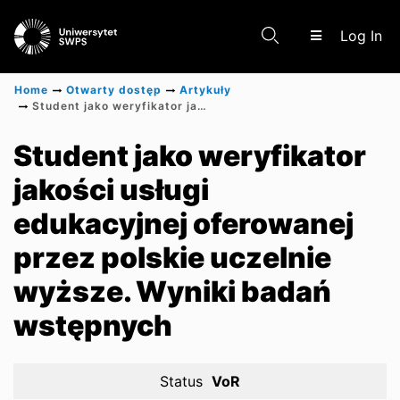
(c
Log In
Home
Otwarty dostęp
Artykuły
Student jako weryfikator jakości usługi edukacyjnej oferowanej przez polskie uczelnie wyższe. Wyniki badań wstępnych
Communities & Collections
Student jako weryfikator
jakości usługi
Scientific research results
edukacyjnej oferowanej
przez polskie uczelnie
wyższe. Wyniki badań
wstępnych
Status
VoR