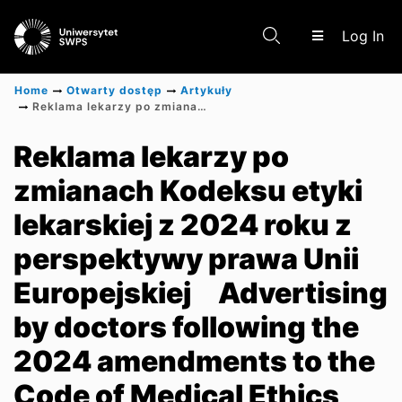
(c
Log In
Home
Otwarty dostęp
Artykuły
Reklama lekarzy po zmianach Kodeksu etyki lekarskiej z 2024 roku z perspektywy prawa Unii Europejskiej
Communities & Collections
Reklama lekarzy po
zmianach Kodeksu etyki
Scientific research results
lekarskiej z 2024 roku z
perspektywy prawa Unii
Europejskiej
Advertising
by doctors following the
2024 amendments to the
Code of Medical Ethics