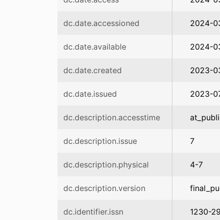
dc.date.accessioned
2024-03
dc.date.available
2024-03
dc.date.created
2023-0
dc.date.issued
2023-0
dc.description.accesstime
at_publ
dc.description.issue
7
dc.description.physical
4-7
dc.description.version
final_pu
dc.identifier.issn
1230-2