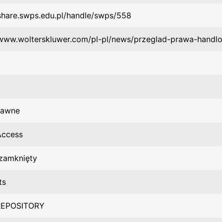
/share.swps.edu.pl/handle/swps/558
/www.wolterskluwer.com/pl-pl/news/przeglad-prawa-hand
rawne
Access
zamknięty
ts
EPOSITORY