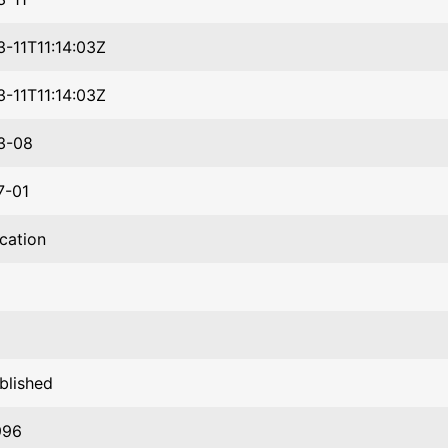
-11T11:14:03Z
-11T11:14:03Z
3-08
7-01
ication
blished
996