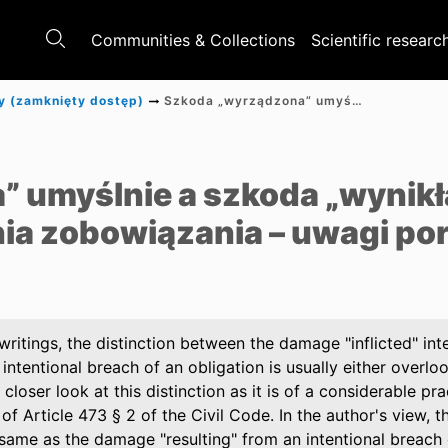
Communities & Collections
Scientific researc
y (zamknięty dostęp)
Szkoda „wyrządzona” umyślnie a szkoda „wynikła” z umyślnego naruszenia zobowiązania – uwagi porządkujące
e
 umyślnie a szkoda „wynikł
ia zobowiązania – uwagi po
 writings, the distinction between the damage "inflicted" in
intentional breach of an obligation is usually either overl
 closer look at this distinction as it is of a considerable pra
of Article 473 § 2 of the Civil Code. In the author's view, th
 same as the damage "resulting" from an intentional breach 