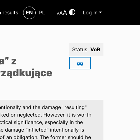
A
h results
EN
PL
Log In
A
A
Status
VoR
a” z
rządkujące
tentionally and the damage "resulting"
ooked or neglected. However, it is worth
ctical significance, especially in the
e damage "inflicted" intentionally is
of an obligation. The former should be