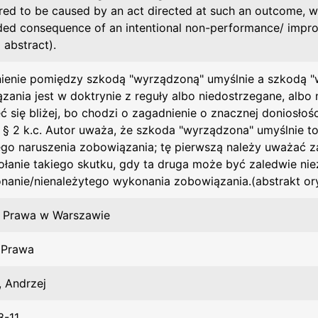
red to be caused by an act directed at such an outcome, wh
ded consequence of an intentional non-performance/ impro
l abstract).
ienie pomiędzy szkodą "wyrządzoną" umyślnie a szkodą "w
zania jest w doktrynie z reguły albo niedostrzegane, albo 
eć się bliżej, bo chodzi o zagadnienie o znacznej doniosło
3 § 2 k.c. Autor uważa, że szkoda "wyrządzona" umyślnie t
go naruszenia zobowiązania; tę pierwszą należy uważać
łanie takiego skutku, gdy ta druga może być zaledwie n
nanie/nienależytego wykonania zobowiązania.(abstrakt or
 Prawa w Warszawie
t Prawa
, Andrzej
3-11