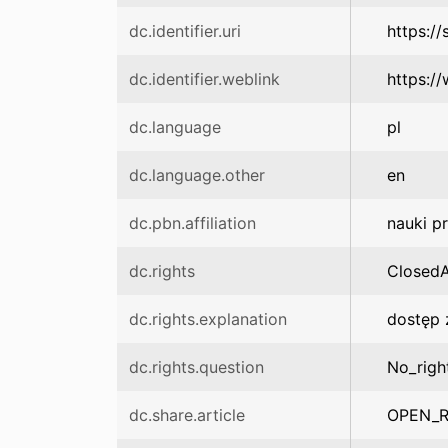
dc.identifier.uri
https:/
dc.identifier.weblink
https:/
dc.language
pl
dc.language.other
en
dc.pbn.affiliation
nauki p
dc.rights
Closed
dc.rights.explanation
dostęp 
dc.rights.question
No_righ
dc.share.article
OPEN_R