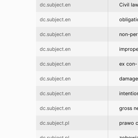
dc.subject.en
Civil la
dc.subject.en
obligat
dc.subject.en
non-per
dc.subject.en
imprope
dc.subject.en
ex con- 
dc.subject.en
damage
dc.subject.en
intentio
dc.subject.en
gross n
dc.subject.pl
prawo c
dc.subject.pl
zobowi