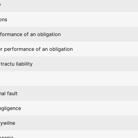
w
ions
formance of an obligation
r performance of an obligation
tractu liability
nal fault
egligence
ywilne
ązania