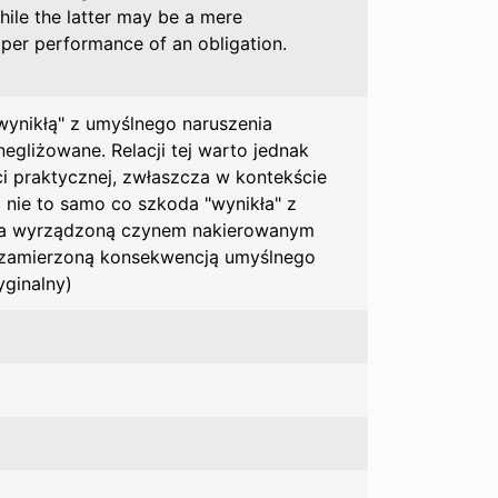
ile the latter may be a mere
per performance of an obligation.
ynikłą" z umyślnego naruszenia
negliżowane. Relacji tej warto jednak
ści praktycznej, zwłaszcza w kontekście
o nie to samo co szkoda "wynikła" z
 za wyrządzoną czynem nakierowanym
iezamierzoną konsekwencją umyślnego
yginalny)