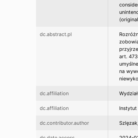
conside
uninten
(origina
dc.abstract.pl
Rozróżn
zobowią
przyjrz
art. 47
umyślne
na wywo
niewyko
dc.affiliation
Wydział
dc.affiliation
Instytu
dc.contributor.author
Szlęzak
dc.date.access
2024-0