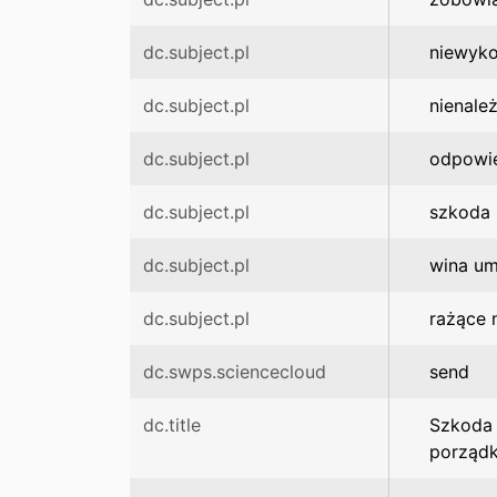
dc.subject.pl
niewyko
dc.subject.pl
nienale
dc.subject.pl
odpowie
dc.subject.pl
szkoda
dc.subject.pl
wina um
dc.subject.pl
rażące 
dc.swps.sciencecloud
send
dc.title
Szkoda 
porządk