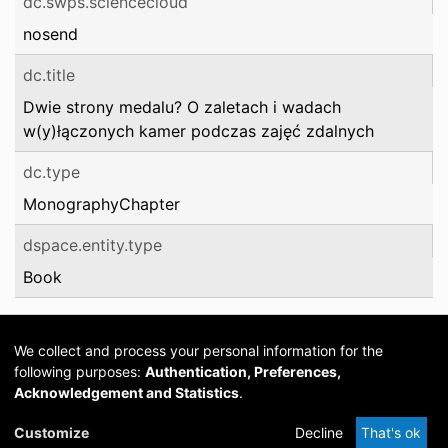
dc.swps.sciencecloud
nosend
dc.title
Dwie strony medalu? O zaletach i wadach
w(y)łączonych kamer podczas zajęć zdalnych
dc.type
MonographyChapter
dspace.entity.type
Book
We collect and process your personal information for the
following purposes:
Authentication, Preferences,
Acknowledgement and Statistics
.
Cookie
Privacy
Send
DSpace
provided by PCG
Customize
Decline
That's ok