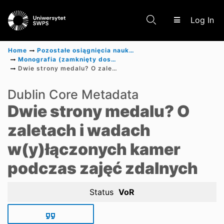
(c
Log In
Home
Pozostałe osiągnięcia naukowe
Monografia (zamknięty dostęp)
Dwie strony medalu? O zaletach i wadach w(y)łączonych kamer podczas zajęć zdalnych
Communities & Collections
Dublin Core Metadata
Dwie strony medalu? O
Scientific research results
zaletach i wadach
w(y)łączonych kamer
podczas zajęć zdalnych
Status
VoR