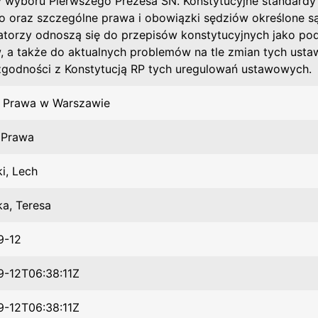
y wyboru Pierwszego Prezesa SN. Konstytucyjne standard
o oraz szczególne prawa i obowiązki sędziów określone są 
torzy odnoszą się do przepisów konstytucyjnych jako po
, a także do aktualnych problemów na tle zmian tych ustaw,
zgodności z Konstytucją RP tych uregulowań ustawowych.
 Prawa w Warszawie
t Prawa
i, Lech
a, Teresa
9-12
-12T06:38:11Z
-12T06:38:11Z