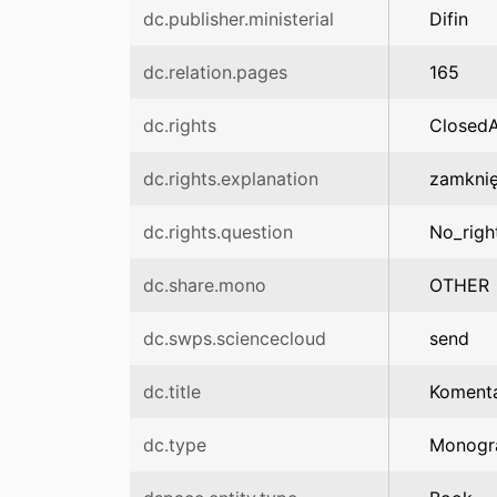
dc.publisher.ministerial
Difin
dc.relation.pages
165
dc.rights
Closed
dc.rights.explanation
zamknię
dc.rights.question
No_righ
dc.share.mono
OTHER
dc.swps.sciencecloud
send
dc.title
Komenta
dc.type
Monogr