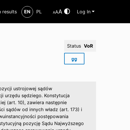
A
h results
EN
PL
Log In
A
A
Status
VoR
zycji ustrojowej sądów
ji urzędu sędziego. Konstytucja
j (art. 10), zawiera następnie
i sądów od innych władz (art. 173) i
dwuinstancyjności postępowania
onstytucyjną pozycję Sądu Najwyższego