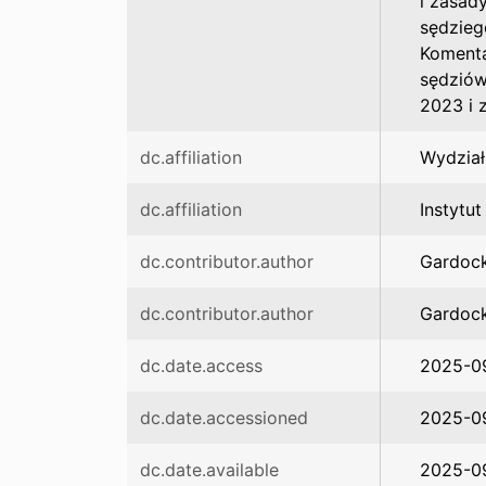
i zasad
sędzieg
Komenta
sędziów
2023 i 
dc.affiliation
Wydział
dc.affiliation
Instytu
dc.contributor.author
Gardock
dc.contributor.author
Gardock
dc.date.access
2025-0
dc.date.accessioned
2025-09
dc.date.available
2025-09