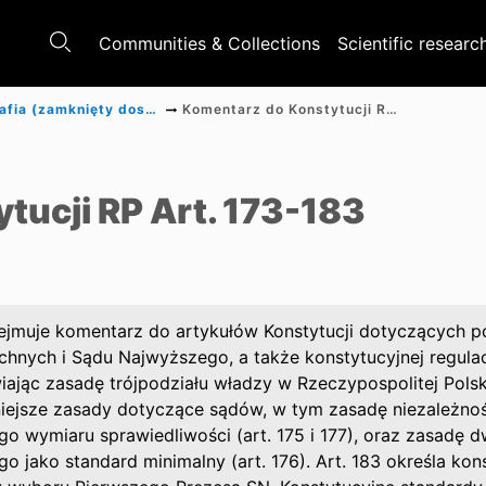
Communities & Collections
Scientific researc
Monografia (zamknięty dostęp)
Komentarz do Konstytucji RP Art. 173-183
a
tucji RP Art. 173-183
jmuje komentarz do artykułów Konstytucji dotyczących po
hnych i Sądu Najwyższego, a także konstytucyjnej regulac
iając zasadę trójpodziału władzy w Rzeczypospolitej Polskie
iejsze zasady dotyczące sądów, w tym zasadę niezależnośc
o wymiaru sprawiedliwości (art. 175 i 177), oraz zasadę 
o jako standard minimalny (art. 176). Art. 183 określa k