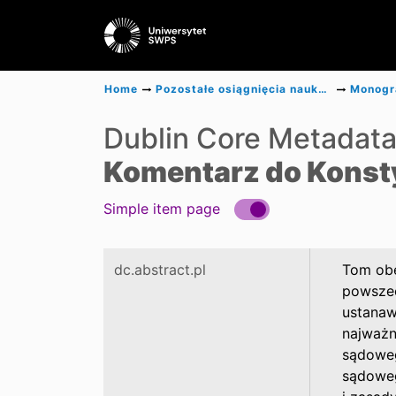
Home
Pozostałe osiągnięcia naukowe
Dublin Core Metadat
Komentarz do Konsty
Simple item page
dc.abstract.pl
Tom obe
powszec
ustanaw
najważn
sądoweg
sądoweg