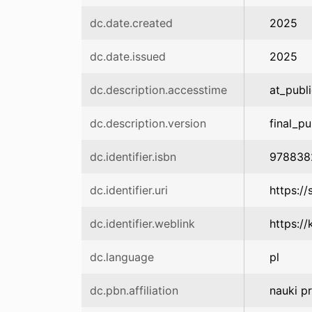
dc.date.created
2025
dc.date.issued
2025
dc.description.accesstime
at_publ
dc.description.version
final_pu
dc.identifier.isbn
978838
dc.identifier.uri
https:/
dc.identifier.weblink
https://
dc.language
pl
dc.pbn.affiliation
nauki p