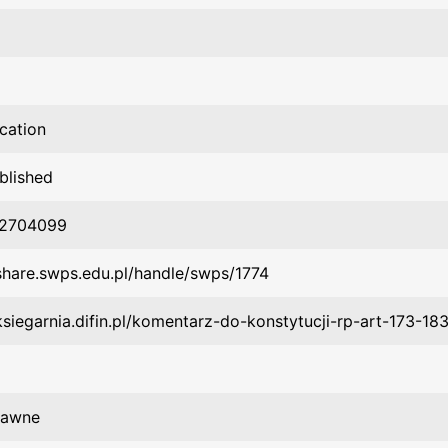
ication
blished
2704099
/share.swps.edu.pl/handle/swps/1774
ksiegarnia.difin.pl/komentarz-do-konstytucji-rp-art-173-18
rawne