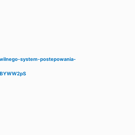
ywilnego-system-postepowania-
2eBYWW2pS