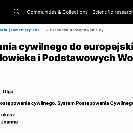
Communities & Collections
Scientific researc
Monografia (zamknięty dostęp)
Stosunek postępowania cywilnego do europejskiej Konwencji o Ochronie Prawa Człowieka i Podstawowych Wolności
ia cywilnego do europejski
złowieka i Podstawowych Wo
, Olga
 postępowania cywilnego. System Postępowania Cywilneg
 Łukasz
, Joanna