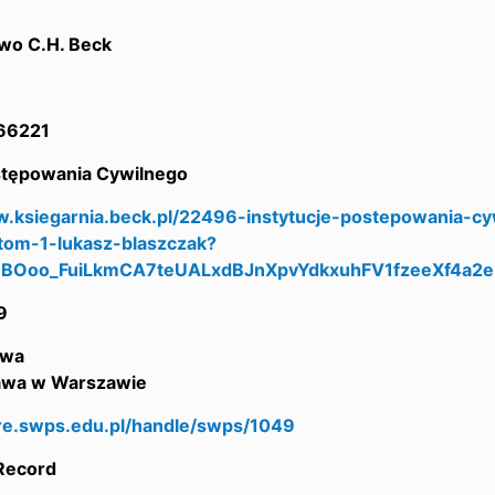
wo C.H. Beck
66221
tępowania Cywilnego
w.ksiegarnia.beck.pl/22496-instytucje-postepowania-c
tom-1-lukasz-blaszczak?
fmBOoo_FuiLkmCA7teUALxdBJnXpvYdkxuhFV1fzeeXf4a
9
awa
awa w Warszawie
are.swps.edu.pl/handle/swps/1049
 Record