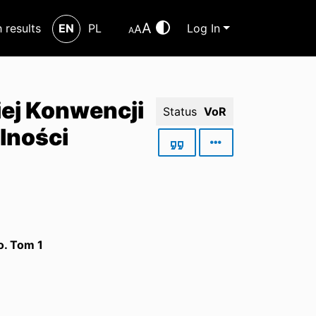
A
h results
EN
PL
Log In
A
A
ej Konwencji
Status
VoR
lności
o. Tom 1