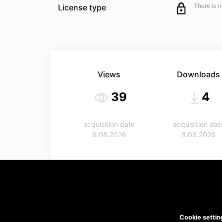
There is n
License type
Views
Downloads
39
4
acquisition date
acquisition dat
8.08.2026
8.08.2026
Cookie settin