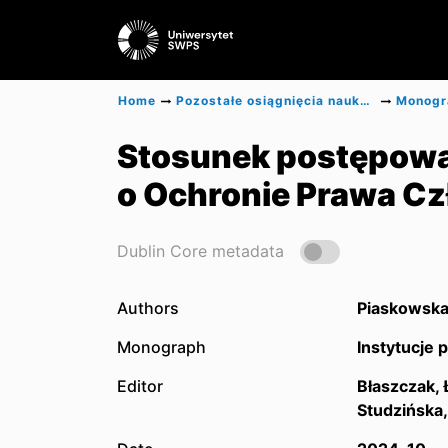
Home
Pozostałe osiągnięcia naukowe
Stosunek postępowan
o Ochronie Prawa C
Dublin Core metadata
Authors
Piaskowska
Monograph
Instytucje
Editor
Błaszczak,
Studzińska