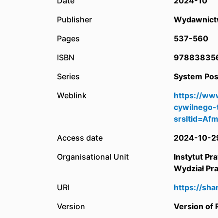
Date
2024-10
Publisher
Wydawnict
Pages
537-560
ISBN
97883835
Series
System Pos
Weblink
https://ww
cywilnego-
srsltid=A
Access date
2024-10-2
Organisational Unit
Instytut Pr
Wydział Pr
URI
https://sh
Version
Version of