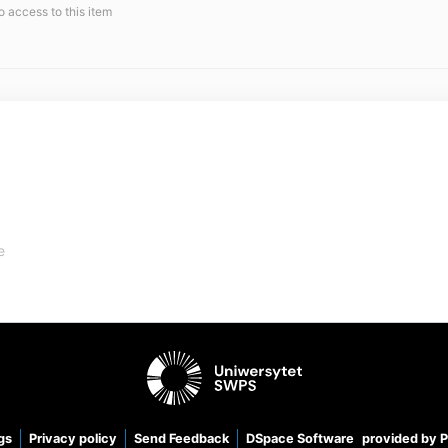
o access to this item
e
gs
Privacy policy
Send Feedback
DSpace Software
provided by 