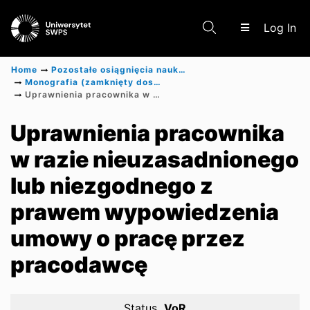
(c
Log In
Home
Pozostałe osiągnięcia naukowe
Monografia (zamknięty dostęp)
Uprawnienia pracownika w razie nieuzasadnionego lub niezgodnego z prawem wypowiedzenia umowy o pracę przez pracodawcę
Communities & Collections
Uprawnienia pracownika
w razie nieuzasadnionego
Scientific research results
lub niezgodnego z
prawem wypowiedzenia
umowy o pracę przez
pracodawcę
Status
VoR