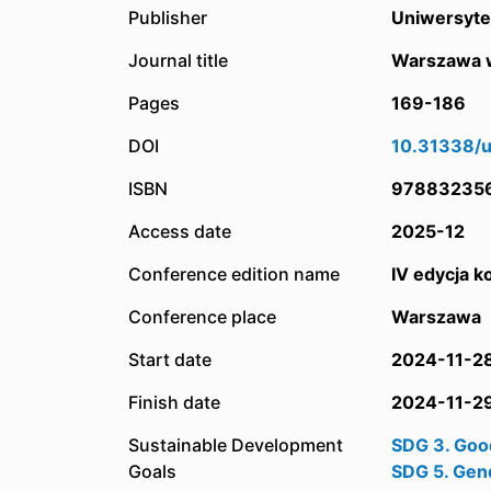
Publisher
Uniwersyte
Journal title
Warszawa w
Pages
169-186
DOI
10.31338/
ISBN
97883235
Access date
2025-12
Conference edition name
IV edycja 
Conference place
Warszawa
Start date
2024-11-2
Finish date
2024-11-2
Sustainable Development
SDG 3. Goo
Goals
SDG 5. Gen