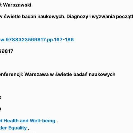
t Warszawski
 świetle badań naukowych. Diagnozy i wyzwania począt
uw.9788323569817.pp.167-186
69817
konferencji: Warszawa w świetle badań naukowych
8
9
d Health and Well-being
,
der Equality
,