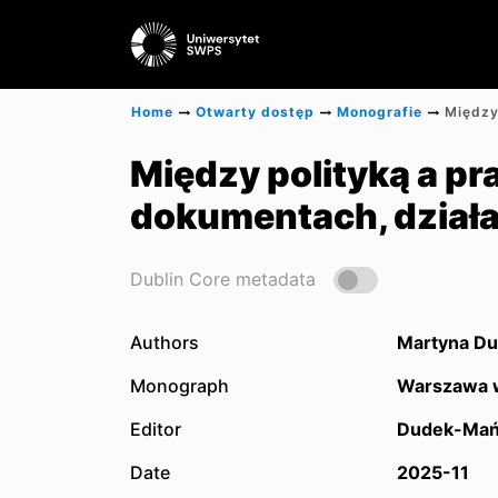
Home
Otwarty dostęp
Monografie
Między polityką a p
dokumentach, działa
Dublin Core metadata
Authors
Martyna Du
Monograph
Warszawa w
Editor
Dudek-Mań
Date
2025-11