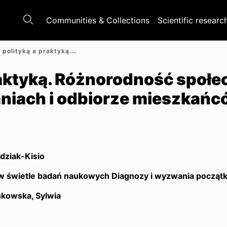
Communities & Collections
Scientific researc
Między polityką a praktyką. Różnorodność społeczna w dokumentach, działaniach i odbiorze mieszkańców
raktyką. Różnorodność społe
niach i odbiorze mieszkań
dziak-Kisio
 świetle badań naukowych Diagnozy i wyzwania początk
kowska, Sylwia