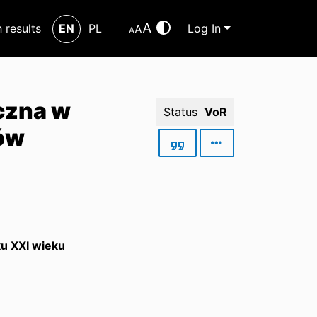
A
h results
EN
PL
Log In
A
A
czna w
Status
VoR
ców
u XXI wieku