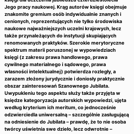
Jego pracy naukowej. Krąg autorów księgi obejmuje
znakomite gremium osób indywidualnie znanych i
cenionych, reprezentujących nie tylko środowiska
naukowe najważniejszych uczelni krajowych, lecz
także przynależących do instytucji skupiających
renomowanych praktyków. Szerokie merytoryczne
spektrum materii poruszonej w wypowiedziach
księgi (z zakresu prawa handlowego, prawa
cywilnego materialnego i sądowego, prawa
własności intelektualnej) potwierdza rozległy, a
zarazem złożony jurydycznie i doniosły praktycznie
obszar zainteresowań Szanownego Jubilata.
Uwypukleniu tego aspektu służy także przyjęta w
księdze kategoryzacja autorskich wypowiedzi, ujęta
według kryterium ich meritum, co jednocześnie
odzwierciedla uniwersalną – szczególnie zasługującą
na odniesienie do Jubilata – prawdę, że to nie osoba
twórcy uświetnia swe dzieło, lecz odwrotnie –