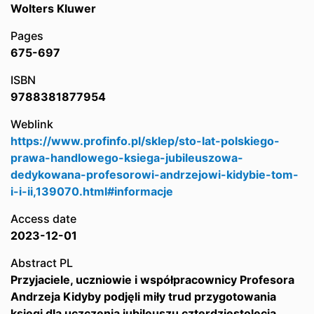
Wolters Kluwer
Pages
675-697
ISBN
9788381877954
Weblink
https://www.profinfo.pl/sklep/sto-lat-polskiego-
prawa-handlowego-ksiega-jubileuszowa-
dedykowana-profesorowi-andrzejowi-kidybie-tom-
i-i-ii,139070.html#informacje
Access date
2023-12-01
Abstract PL
Przyjaciele, uczniowie i współpracownicy Profesora
Andrzeja Kidyby podjęli miły trud przygotowania
księgi dla uczczenia jubileuszu czterdziestolecia