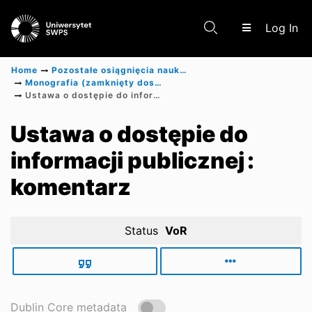
(c
Log In
Home
Pozostałe osiągnięcia naukowe
Monografia (zamknięty dostęp)
Ustawa o dostępie do informacji publicznej : komentarz
Communities & Collections
Ustawa o dostępie do
informacji publicznej :
Scientific research results
komentarz
Status
VoR
Dublin Core metadata