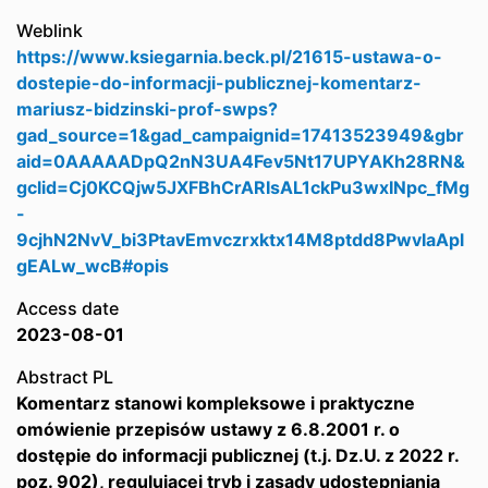
Weblink
https://www.ksiegarnia.beck.pl/21615-ustawa-o-
dostepie-do-informacji-publicznej-komentarz-
mariusz-bidzinski-prof-swps?
gad_source=1&gad_campaignid=17413523949&gbr
aid=0AAAAADpQ2nN3UA4Fev5Nt17UPYAKh28RN&
gclid=Cj0KCQjw5JXFBhCrARIsAL1ckPu3wxINpc_fMg
-
9cjhN2NvV_bi3PtavEmvczrxktx14M8ptdd8PwvIaApl
gEALw_wcB#opis
Access date
2023-08-01
Abstract PL
Komentarz stanowi kompleksowe i praktyczne
omówienie przepisów ustawy z 6.8.2001 r. o
dostępie do informacji publicznej (t.j. Dz.U. z 2022 r.
poz. 902), regulującej tryb i zasady udostępniania