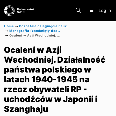
(c
Log In
Home
Pozostałe osiągnięcia naukowe
Monografia (zamknięty dostęp)
Ocaleni w Azji Wschodniej. Działalność państwa polskiego w latach 1940-1945 na rzecz obywateli RP - uchodźców w Japonii i Szanghaju
Communities & Collections
Ocaleni w Azji
Wschodniej. Działalność
Scientific research results
państwa polskiego w
latach 1940-1945 na
rzecz obywateli RP -
uchodźców w Japonii i
Szanghaju