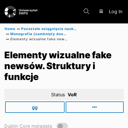
(c
Log In
Home
Pozostałe osiągnięcia naukowe
Monografia (zamknięty dostęp)
Elementy wizualne fake newsów. Struktury i funkcje
Communities & Collections
Elementy wizualne fake
newsów. Struktury i
Scientific research results
funkcje
Status
VoR
Dublin Core metadata