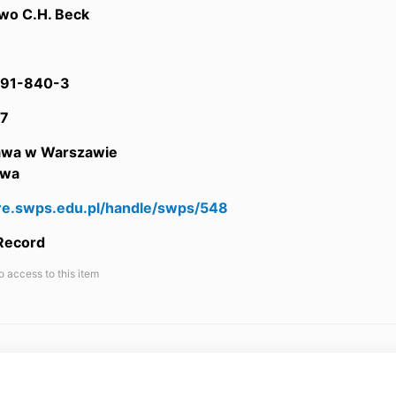
wo C.H. Beck
91-840-3
7
awa w Warszawie
awa
are.swps.edu.pl/handle/swps/548
 Record
o access to this item