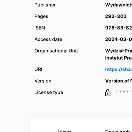
Publisher
Wydawnict
Pages
293-302
ISBN
978-83-82
Access date
2024-03-0
Organisational Unit
Wydział Pr
Instytut Pr
URI
https://sh
Version
Version of
There is n
License type
Views
Downloads