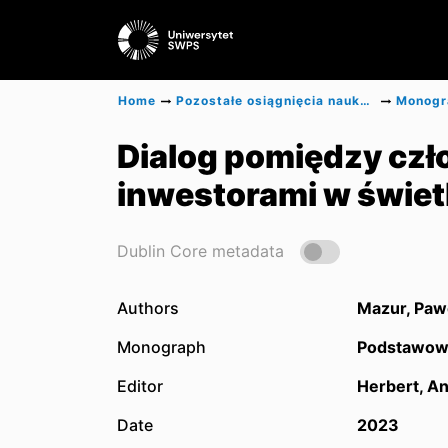
Home
Pozostałe osiągnięcia naukowe
Dialog pomiędzy czł
inwestorami w świetl
Dublin Core metadata
Authors
Mazur, Paw
Monograph
Podstawowe
Editor
Herbert, An
Date
2023