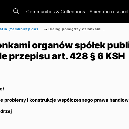
Communities & Collections
Scientific researc
Monografia (zamknięty dostęp)
Dialog pomiędzy członkami organów spółek publicznych a inwestorami w świetle przepisu art. 428 § 6 KSH
onkami organów spółek publ
e przepisu art. 428 § 6 KSH
eł
 problemy i konstrukcje współczesnego prawa handlo
drzej