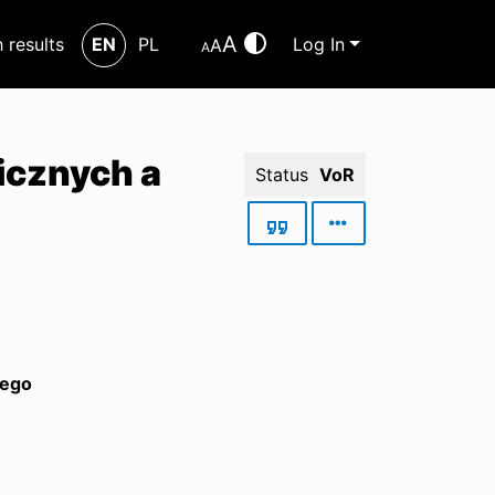
A
h results
EN
PL
Log In
A
A
icznych a
Status
VoR
wego