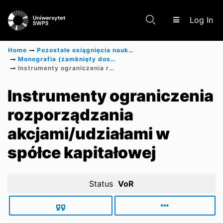
(c
Log In
Home
Pozostałe osiągnięcia naukowe
Monografia (zamknięty dostęp)
Instrumenty ograniczenia rozporządzania akcjami/udziałami w spółce kapitałowej
Communities & Collections
Instrumenty ograniczenia
rozporządzania
Scientific research results
akcjami/udziałami w
spółce kapitałowej
Status
VoR