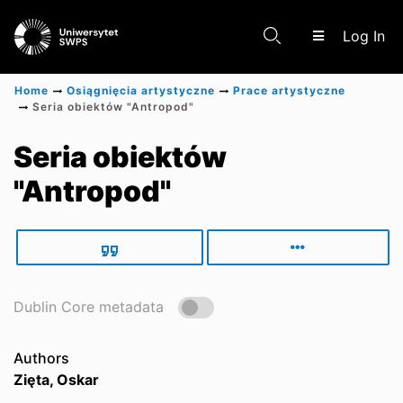
(c
Log In
Home
Osiągnięcia artystyczne
Prace artystyczne
Seria obiektów "Antropod"
Communities & Collections
Seria obiektów
"Antropod"
Scientific research results
Dublin Core metadata
Authors
Zięta, Oskar