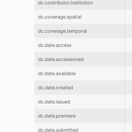
dc.contributor.institution
dc.coverage.spatial
dc.coverage.temporal
dc.date.access
dc.date.accessioned
dc.date.available
dc.date.created
dc.date.issued
dc.date.premiere
dc.date.submitted