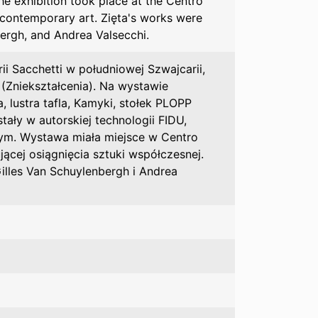
he exhibition took place at the Centro
g contemporary art. Zięta's works were
ergh, and Andrea Valsecchi.
i Sacchetti w południowej Szwajcarii,
 (Zniekształcenia). Na wystawie
 lustra tafla, Kamyki, stołek PLOPP
ały w autorskiej technologii FIDU,
nym. Wystawa miała miejsce w Centro
ującej osiągnięcia sztuki współczesnej.
Gilles Van Schuylenbergh i Andrea