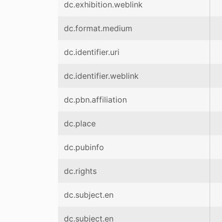
dc.exhibition.weblink
dc.format.medium
dc.identifier.uri
dc.identifier.weblink
dc.pbn.affiliation
dc.place
dc.pubinfo
dc.rights
dc.subject.en
dc.subject.en