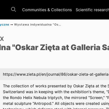
Communities & Collections
Scientific researc
tyczne
Wystawa indywidualna "Oskar Zięta at Galleria Sacchetti"
ix
 "Oskar Zięta at Galleria S
https://www.zieta.pl/en/journal/86/oskar-zieta-at-galleri
The collection of works presented by Oskar Zięta at the S
Switzerland was in keeping with the exhibition's theme, "D
the Rondo Helix Nebula triptych, the mirrored "Screen," "
metal sculpture "Antropod." All objects were created using