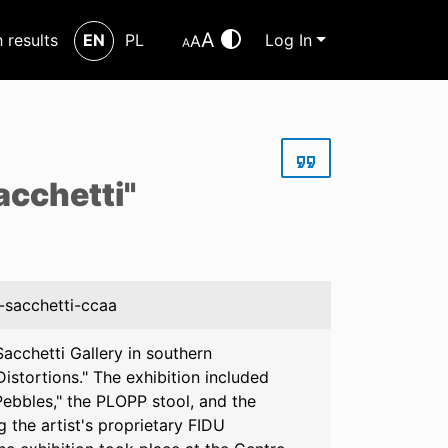
A
h results
EN
PL
Log In
A
A
acchetti"
a-sacchetti-ccaa
acchetti Gallery in southern
istortions." The exhibition included
Pebbles," the PLOPP stool, and the
 the artist's proprietary FIDU