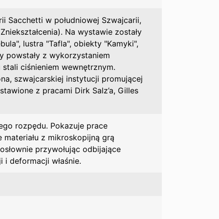
i Sacchetti w południowej Szwajcarii,
Zniekształcenia). Na wystawie zostały
a", lustra "Tafla", obiekty "Kamyki",
ty powstały z wykorzystaniem
u stali ciśnieniem wewnętrznym.
a, szwajcarskiej instytucji promującej
stawione z pracami Dirk Salz’a, Gilles
nego rozpędu. Pokazuje prace
 materiału z mikroskopijną grą
dosłownie przywołując odbijające
 i deformacji właśnie.