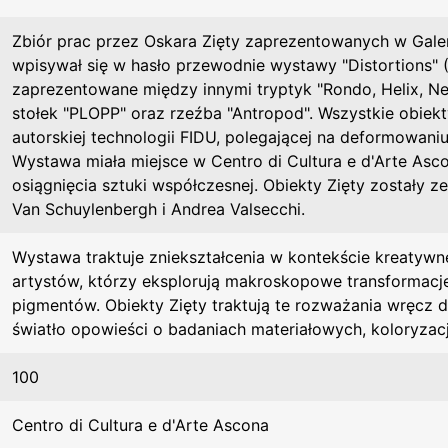
Zbiór prac przez Oskara Zięty zaprezentowanych w Galeri
wpisywał się w hasło przewodnie wystawy "Distortions" (
zaprezentowane między innymi tryptyk "Rondo, Helix, Nebul
stołek "PLOPP" oraz rzeźba "Antropod". Wszystkie obiek
autorskiej technologii FIDU, polegającej na deformowani
Wystawa miała miejsce w Centro di Cultura e d'Arte Ascon
osiągnięcia sztuki współczesnej. Obiekty Zięty zostały ze
Van Schuylenbergh i Andrea Valsecchi.
Wystawa traktuje zniekształcenia w kontekście kreatyw
artystów, którzy eksplorują makroskopowe transformacje
pigmentów. Obiekty Zięty traktują te rozważania wręcz 
światło opowieści o badaniach materiałowych, koloryzacji
100
Centro di Cultura e d'Arte Ascona