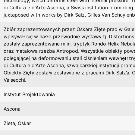
technology, which deforms steel with internal pressure. T
di Cultura e d'Arte Ascona, a Swiss institution promotin
juxtaposed with works by Dirk Salz, Gilles Van Schuylenb
Zbiór zaprezentowanych przez Oskara Ziętę prac w Galeri
wpisywał się w hasło przewodnie wystawy tj. Distortions
zostały zaprezentowane m.in. tryptyk Rondo Helix Nebula,
oraz metalowa rzeźba Antropod. Wszystkie obiekty powst
polegającej na deformowaniu stali ciśnieniem wewnętrz
di Cultura e d'Arte Ascona, szwajcarskiej instytucji prom
Obiekty Zięty zostały zestawione z pracami Dirk Salz’a, 
Valsecchi.
Instytut Projektowania
Ascona
Zięta, Oskar