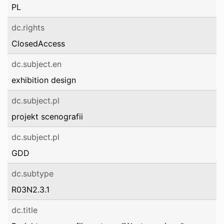
PL
dc.rights
ClosedAccess
dc.subject.en
exhibition design
dc.subject.pl
projekt scenografii
dc.subject.pl
GDD
dc.subtype
R03N2.3.1
dc.title