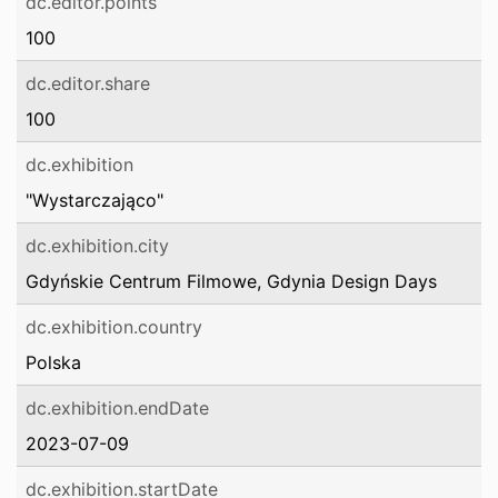
dc.editor.points
100
dc.editor.share
100
dc.exhibition
"Wystarczająco"
dc.exhibition.city
Gdyńskie Centrum Filmowe, Gdynia Design Days
dc.exhibition.country
Polska
dc.exhibition.endDate
2023-07-09
dc.exhibition.startDate