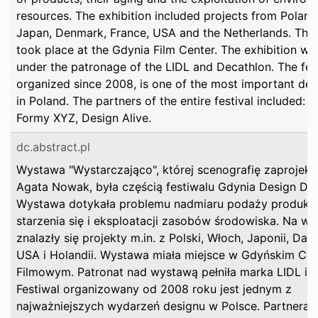
resources. The exhibition included projects from Poland, 
Japan, Denmark, France, USA and the Netherlands. The 
took place at the Gdynia Film Center. The exhibition wa
under the patronage of the LIDL and Decathlon. The fest
organized since 2008, is one of the most important des
in Poland. The partners of the entire festival included: El
Formy XYZ, Design Alive.
dc.abstract.pl
Wystawa "Wystarczająco", której scenografię zaprojek
Agata Nowak, była częścią festiwalu Gdynia Design Da
Wystawa dotykała problemu nadmiaru podaży produktó
starzenia się i eksploatacji zasobów środowiska. Na wy
znalazły się projekty m.in. z Polski, Włoch, Japonii, Danii
USA i Holandii. Wystawa miała miejsce w Gdyńskim Ce
Filmowym. Patronat nad wystawą pełniła marka LIDL i D
Festiwal organizowany od 2008 roku jest jednym z
najważniejszych wydarzeń designu w Polsce. Partneram