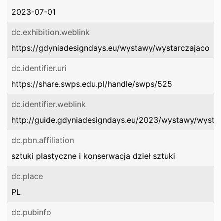
2023-07-01
dc.exhibition.weblink
https://gdyniadesigndays.eu/wystawy/wystarczajaco
dc.identifier.uri
https://share.swps.edu.pl/handle/swps/525
dc.identifier.weblink
http://guide.gdyniadesigndays.eu/2023/wystawy/wysta
dc.pbn.affiliation
sztuki plastyczne i konserwacja dzieł sztuki
dc.place
PL
dc.pubinfo