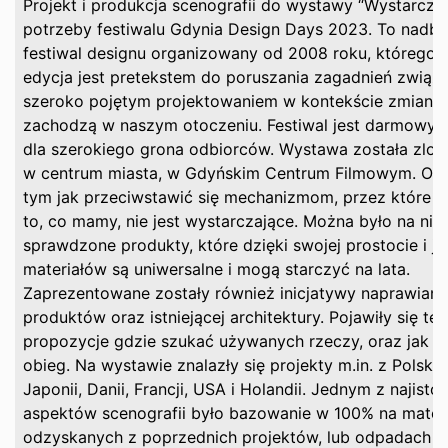
Projekt i produkcja scenografii do wystawy “Wystarcza
potrzeby festiwalu Gdynia Design Days 2023. To nadba
festiwal designu organizowany od 2008 roku, którego 
edycja jest pretekstem do poruszania zagadnień związ
szeroko pojętym projektowaniem w kontekście zmian, j
zachodzą w naszym otoczeniu. Festiwal jest darmowy i
dla szerokiego grona odbiorców. Wystawa została zlok
w centrum miasta, w Gdyńskim Centrum Filmowym. Op
tym jak przeciwstawić się mechanizmom, przez które c
to, co mamy, nie jest wystarczające. Można było na nie
sprawdzone produkty, które dzięki swojej prostocie i ja
materiałów są uniwersalne i mogą starczyć na lata.
Zaprezentowane zostały również inicjatywy naprawiani
produktów oraz istniejącej architektury. Pojawiły się też
propozycje gdzie szukać używanych rzeczy, oraz jak za
obieg. Na wystawie znalazły się projekty m.in. z Polski,
Japonii, Danii, Francji, USA i Holandii. Jednym z najisto
aspektów scenografii było bazowanie w 100% na mater
odzyskanych z poprzednich projektów, lub odpadach