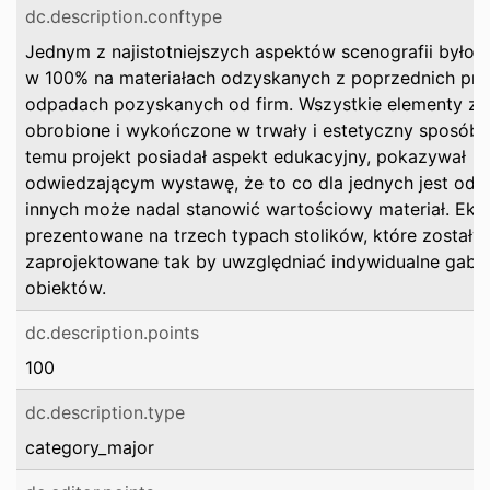
dc.description.conftype
Jednym z najistotniejszych aspektów scenografii było
w 100% na materiałach odzyskanych z poprzednich proj
odpadach pozyskanych od firm. Wszystkie elementy zo
obrobione i wykończone w trwały i estetyczny sposób. 
temu projekt posiadał aspekt edukacyjny, pokazywał
odwiedzającym wystawę, że to co dla jednych jest odp
innych może nadal stanowić wartościowy materiał. Eks
prezentowane na trzech typach stolików, które zostały
zaprojektowane tak by uwzględniać indywidualne gaba
obiektów.
dc.description.points
100
dc.description.type
category_major