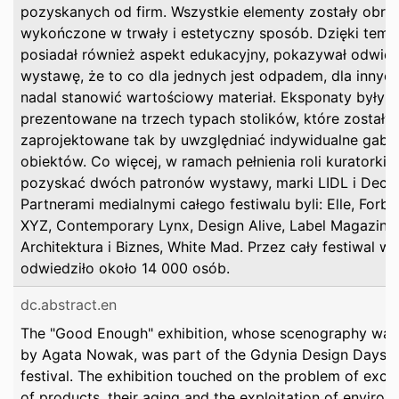
pozyskanych od firm. Wszystkie elementy zostały obrob
wykończone w trwały i estetyczny sposób. Dzięki temu
posiadał również aspekt edukacyjny, pokazywał odwie
wystawę, że to co dla jednych jest odpadem, dla innyc
nadal stanowić wartościowy materiał. Eksponaty były
prezentowane na trzech typach stolików, które zostały
zaprojektowane tak by uwzględniać indywidualne gaba
obiektów. Co więcej, w ramach pełnienia roli kuratorki u
pozyskać dwóch patronów wystawy, marki LIDL i Decat
Partnerami medialnymi całego festiwalu byli: Elle, Forb
XYZ, Contemporary Lynx, Design Alive, Label Magazine,
Architektura i Biznes, White Mad. Przez cały festiwal w
odwiedziło około 14 000 osób.
dc.abstract.en
The "Good Enough" exhibition, whose scenography was
by Agata Nowak, was part of the Gdynia Design Days 
festival. The exhibition touched on the problem of exce
of products, their aging and the exploitation of environ