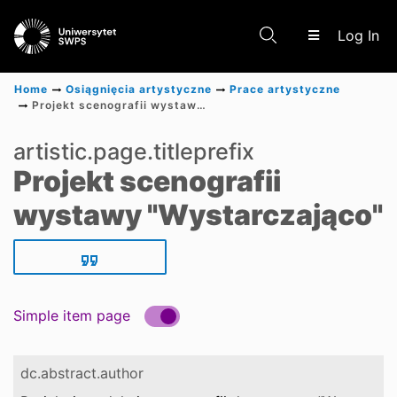
(c
Log In
Home
Osiągnięcia artystyczne
Prace artystyczne
Projekt scenografii wystawy "Wystarczająco"
Communities & Collections
artistic.page.titleprefix
Projekt scenografii
Scientific research results
wystawy "Wystarczająco"
Simple item page
dc.abstract.author