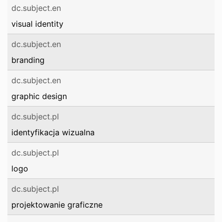
dc.subject.en
visual identity
dc.subject.en
branding
dc.subject.en
graphic design
dc.subject.pl
identyfikacja wizualna
dc.subject.pl
logo
dc.subject.pl
projektowanie graficzne