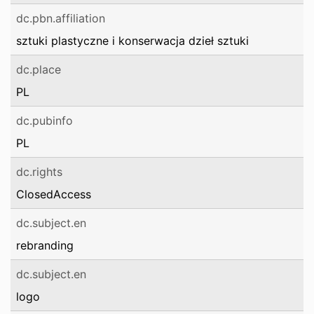
dc.pbn.affiliation
sztuki plastyczne i konserwacja dzieł sztuki
dc.place
PL
dc.pubinfo
PL
dc.rights
ClosedAccess
dc.subject.en
rebranding
dc.subject.en
logo