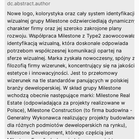
dc.abstract.author
Nowe logo, kolorystyka oraz cały system identyfikacji
wizualnej grupy Milestone odzwierciedlają dynamiczny
charakter firmy oraz jej szeroko zakrojone plany
rozwoju. Współpraca Milestone z Type2 zaowocowała
identyfikacją wizualną, która doskonale odpowiada
potrzebom współczesnej komunikacji opartej na
sferze wizualnej. Marka zyskała nowoczesny, spójny z
filozofią firmy wizerunek, koncentrujący się na jakości,
estetyce i innowacyjności. Jest to przełomowy
wizerunek na tle standardów panujących w polskiej
branży deweloperskiej. W skład grupy Milestone
wchodzą obecnie następujące marki: Milestone Real
Estate (odpowiadająca za projekty realizowane w
Polsce), Milestone Construction (to firma budowlna -
Generalny Wykonawca realizujący projekty budowlane
dla różnych podmiotów deweloperskich na rynku),
Milestone Development, którego częścią jest