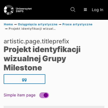
(c
Log In
Home
Osiągnięcia artystyczne
Prace artystyczne
Projekt identyfikacji wizualnej Grupy Milestone
Communities & Collections
artistic.page.titleprefix
Projekt identyfikacji
Scientific research results
wizualnej Grupy
Milestone
Simple item page