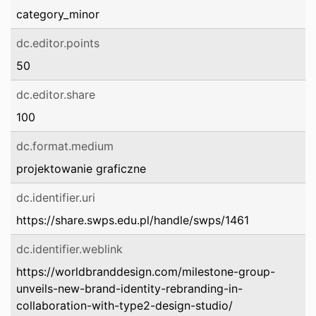
category_minor
dc.editor.points
50
dc.editor.share
100
dc.format.medium
projektowanie graficzne
dc.identifier.uri
https://share.swps.edu.pl/handle/swps/1461
dc.identifier.weblink
https://worldbranddesign.com/milestone-group-
unveils-new-brand-identity-rebranding-in-
collaboration-with-type2-design-studio/