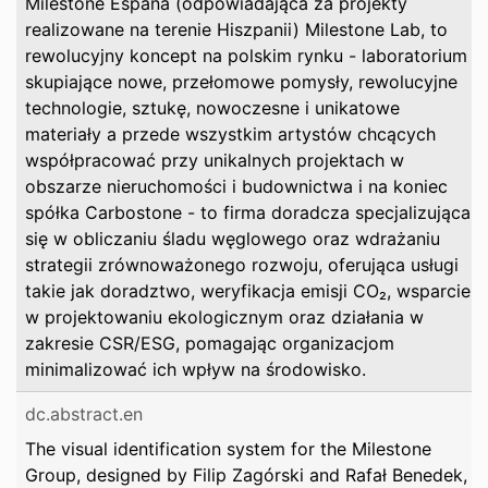
Milestone España (odpowiadająca za projekty
realizowane na terenie Hiszpanii) Milestone Lab, to
rewolucyjny koncept na polskim rynku - laboratorium
skupiające nowe, przełomowe pomysły, rewolucyjne
technologie, sztukę, nowoczesne i unikatowe
materiały a przede wszystkim artystów chcących
współpracować przy unikalnych projektach w
obszarze nieruchomości i budownictwa i na koniec
spółka Carbostone - to firma doradcza specjalizująca
się w obliczaniu śladu węglowego oraz wdrażaniu
strategii zrównoważonego rozwoju, oferująca usługi
takie jak doradztwo, weryfikacja emisji CO₂, wsparcie
w projektowaniu ekologicznym oraz działania w
zakresie CSR/ESG, pomagając organizacjom
minimalizować ich wpływ na środowisko.
dc.abstract.en
The visual identification system for the Milestone
Group, designed by Filip Zagórski and Rafał Benedek,