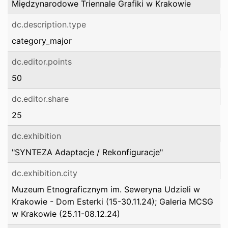
Międzynarodowe Triennale Grafiki w Krakowie
dc.description.type
category_major
dc.editor.points
50
dc.editor.share
25
dc.exhibition
"SYNTEZA Adaptacje / Rekonfiguracje"
dc.exhibition.city
Muzeum Etnograficznym im. Seweryna Udzieli w
Krakowie - Dom Esterki (15-30.11.24); Galeria MCSG
w Krakowie (25.11-08.12.24)