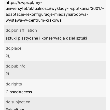
https://swps.pl/my-
uniwersytet/aktualnosci/wyklady-i-spotkania/36017-
adaptacje-rekonfiguracje-miedzynarodowa-
wystawa-w-centrum-krakowa
dc.pbn.affiliation
sztuki plastyczne i konserwacja dzieł sztuki
dc.place
PL
dc.pubinfo
PL
dc.rights
ClosedAccess
dc.subject.en
Exhibition