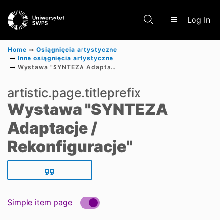
(c
Log In
Home
Osiągnięcia artystyczne
Inne osiągnięcia artystyczne
Wystawa "SYNTEZA Adaptacje / Rekonfiguracje"
Communities & Collections
artistic.page.titleprefix
Wystawa "SYNTEZA
Scientific research results
Adaptacje /
Rekonfiguracje"
Simple item page