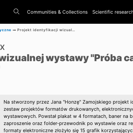
Communities & Collections
Scientific researc
tyczne
Projekt identyfikacji wizualnej wystawy "Próba całości. Nagroda im. Katarzyny Kobro"
ix
i wizualnej wystawy "Próba c
"
Na stworzony przez Jana "Honzę" Zamojskiego projekt id
zestaw projektów formatów drukowanych, elektronicznyc
wystawowych. Powstał plakat w 4 formatach, baner na
zaproszenie oraz folder-przewodnik po wystawie oraz r
formaty elektroniczne złożyło się 15 grafik korzystają