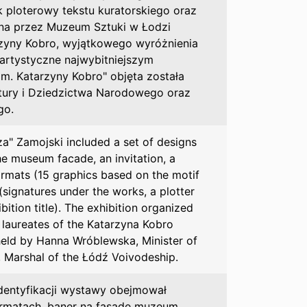
k ploterowy tekstu kuratorskiego oraz
na przez Muzeum Sztuki w Łodzi
arzyny Kobro, wyjątkowego wyróżnienia
artystyczne najwybitniejszym
m. Katarzyny Kobro" objęta została
tury i Dziedzictwa Narodowego oraz
go.
za" Zamojski included a set of designs
the museum facade, an invitation, a
formats (15 graphics based on the motif
(signatures under the works, a plotter
bition title). The exhibition organized
laureates of the Katarzyna Kobro
held by Hanna Wróblewska, Minister of
 Marshal of the Łódź Voivodeship.
dentyfikacji wystawy obejmował
rmatach, baner na fasadę muzeum,