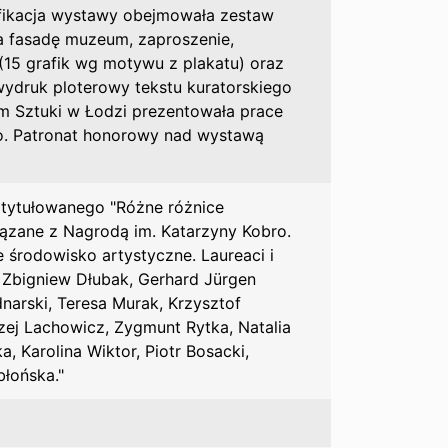
fikacja wystawy obejmowała zestaw
a fasadę muzeum, zaproszenie,
(15 grafik wg motywu z plakatu) oraz
ydruk ploterowy tekstu kuratorskiego
m Sztuki w Łodzi prezentowała prace
ro. Patronat honorowy nad wystawą
zatytułowanego "Różne różnice
iązane z Nagrodą im. Katarzyny Kobro.
e środowisko artystyczne. Laureaci i
: Zbigniew Dłubak, Gerhard Jürgen
narski, Teresa Murak, Krzysztof
zej Lachowicz, Zygmunt Rytka, Natalia
 Karolina Wiktor, Piotr Bosacki,
błońska."