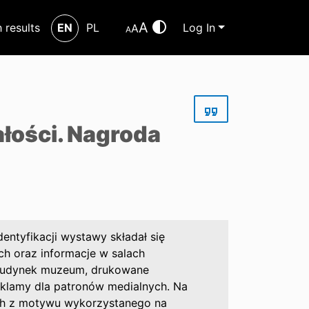
A
h results
EN
PL
Log In
A
A
ałości. Nagroda
entyfikacji wystawy składał się
h oraz informacje w salach
 budynek muzeum, drukowane
eklamy dla patronów medialnych. Na
cych z motywu wykorzystanego na