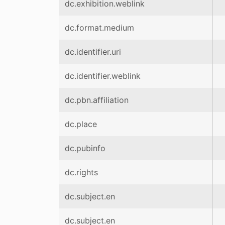
dc.exhibition.weblink
dc.format.medium
dc.identifier.uri
dc.identifier.weblink
dc.pbn.affiliation
dc.place
dc.pubinfo
dc.rights
dc.subject.en
dc.subject.en