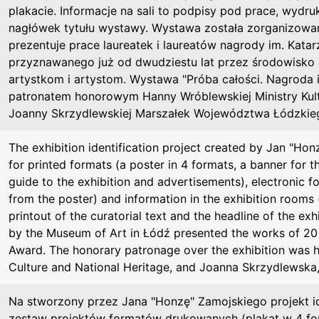
plakacie. Informacje na sali to podpisy pod prace, wydru
nagłówek tytułu wystawy. Wystawa została zorganizowa
prezentuje prace laureatek i laureatów nagrody im. Kat
przyznawanego już od dwudziestu lat przez środowisko 
artystkom i artystom. Wystawa "Próba całości. Nagroda i
patronatem honorowym Hanny Wróblewskiej Ministry Kul
Joanny Skrzydlewskiej Marszałek Województwa Łódzkie
The exhibition identification project created by Jan "Hon
for printed formats (a poster in 4 formats, a banner for 
guide to the exhibition and advertisements), electronic 
from the poster) and information in the exhibition rooms 
printout of the curatorial text and the headline of the exhi
by the Museum of Art in Łódź presented the works of 20 
Award. The honorary patronage over the exhibition was 
Culture and National Heritage, and Joanna Skrzydlewska,
Na stworzony przez Jana "Honzę" Zamojskiego projekt i
zestaw projektów formatów drukowanych (plakat w 4 fo