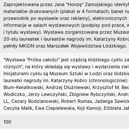
Zaprojektowana przez Jana "Honzę" Zamojskiego identy
materiałów drukowanych (plakat w 4 formatach, baner n
przewodnik po wystawie oraz reklamy), elektronicznych 
informacje w salach wystawowych (podpisy pod prace, w
i tytułu wystawy). Wystawa zorganizowana przez Muzeu
20-stu laureatek i laureatów nagrody im. Katarzyny Kob
pełniły MKiDN oraz Marszałek Województwa Łódzkiego.
"Wystawa "Próba całości" jest częścią łódzkiego cyklu 
różnych", na który składają się wystawy i wydarzenia zw
Inicjatorami cyklu są Muzeum Sztuki w Łodzi oraz łódzki
laureatki nagrody im. Katarzyny Kobro (chronologicznie)
Blum-Kwiatkowski, Andrzej Dłużniewski, Krzysztof M. Bed
Wodiczko, Jerzy Lewczyński, Zbigniew Rybczyński, Andr
LL, Cezary Bodzianowski, Robert Rumas, Jadwiga Sawicka,
Cecylia Malik, Ewa Ciepielewska, Koji Kamoji, Elżbieta Ja
100