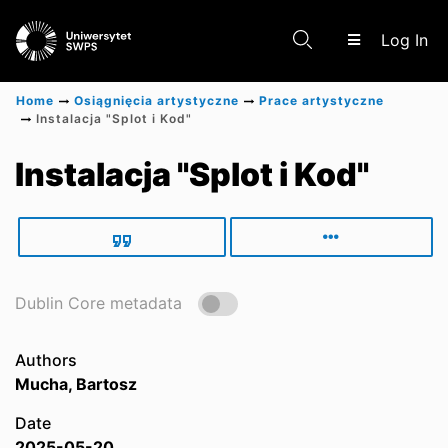
(c
Log In
Home
Osiągnięcia artystyczne
Prace artystyczne
Instalacja "Splot i Kod"
Communities & Collections
Instalacja "Splot i Kod"
Scientific research results
Dublin Core metadata
Authors
Mucha, Bartosz
Date
2025-05-20