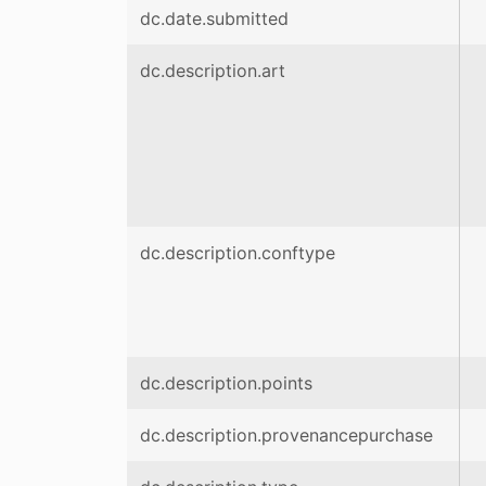
dc.date.submitted
dc.description.art
dc.description.conftype
dc.description.points
dc.description.provenancepurchase