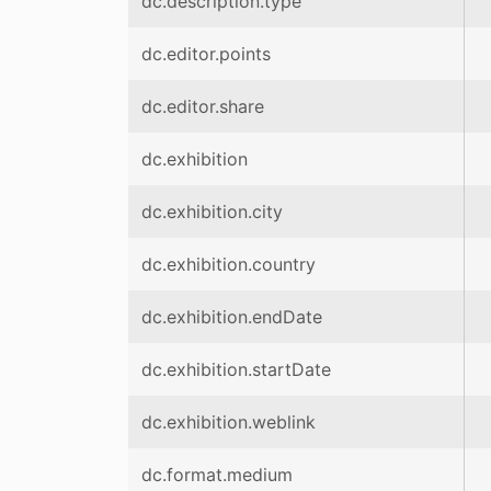
dc.description.type
dc.editor.points
dc.editor.share
dc.exhibition
dc.exhibition.city
dc.exhibition.country
dc.exhibition.endDate
dc.exhibition.startDate
dc.exhibition.weblink
dc.format.medium