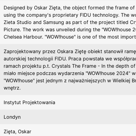
Designed by Oskar Zięta, the object formed the frame of
using the company's proprietary FIDU technology. The wo
Zieta Studio and Samsung as part of the project titled Cr
Picture. The work was unveiled during the "WOW!house 20
Chelsea Harbour. "WOW!house" is one of the most importan
Zaprojektowany przez Oskara Ziętę obiekt stanowił ramę
autorskiej technologii FIDU. Praca powstała we współpra
ramach projektu p.t. Crystals The Frame - In the depth of
miało miejsce podczas wydarzenia "WOW!house 2024" w 
"WOW!house" jest jednym z najważniejszych w Wielkiej Br
wnętrz.
Instytut Projektowania
Londyn
Zięta, Oskar