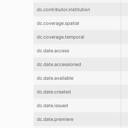
dc.contributor.institution
dc.coverage.spatial
dc.coverage.temporal
dc.date.access
dc.date.accessioned
dc.date.available
dc.date.created
dc.date.issued
dc.date.premiere