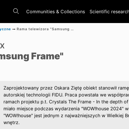
Communities & Collections
Scientific researc
tyczne
Rama telewizora "Samsung Frame"
ix
amsung Frame"
Zaprojektowany przez Oskara Ziętę obiekt stanowił ramę
autorskiej technologii FIDU. Praca powstała we współpra
ramach projektu p.t. Crystals The Frame - In the depth of
miało miejsce podczas wydarzenia "WOW!house 2024" w 
"WOW!house" jest jednym z najważniejszych w Wielkiej Br
wnętrz.