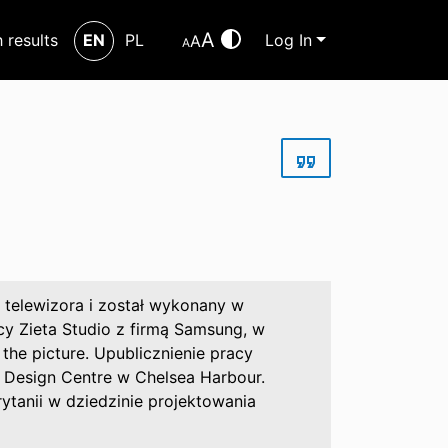
A
h results
EN
PL
Log In
A
A
 telewizora i został wykonany w
cy Zieta Studio z firmą Samsung, w
 the picture. Upublicznienie pracy
Design Centre w Chelsea Harbour.
ytanii w dziedzinie projektowania