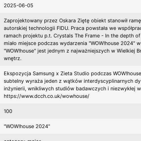
2025-06-05
Zaprojektowany przez Oskara Ziętę obiekt stanowił ramę
autorskiej technologii FIDU. Praca powstała we współpra
ramach projektu p.t. Crystals The Frame - In the depth of
miało miejsce podczas wydarzenia "WOW!house 2024" w 
"WOW!house" jest jednym z najważniejszych w Wielkiej Br
wnętrz.
Ekspozycja Samsung x Zieta Studio podczas WOW!hous
subtelny wyraża jeden z wątków interdyscyplinarnych dysku
inżynierii, wnikliwych studiów badawczych i niezwykłej w
https://www.dcch.co.uk/wowhouse/
100
"WOW!house 2024"