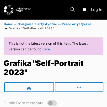
(c
Log In
Home
Osiągnięcia artystyczne
Prace artystyczne
Grafika "Self-Portrait 2023"
Communities & Collections
This is not the latest version of this item. The latest
version can be found
here
.
Scientific research results
Grafika "Self-Portrait
2023"
Dublin Core metadata