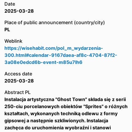
Date
2025-03-28
Place of public announcement (country/city)
PL
Weblink
https://wisehabit.com/pol_m_wydarzenia-
300.html#calendar-9167daea-af8c-4704-87f2-
3a08e0edcd6b-event-m85u7lh6
Access date
2025-03-28
Abstract PL
Instalacja artystyczna "Ghost Town" składa się z serii
250-ciu porcelanowych obiektów "Sprites" o różnych
kształtach, wykonanych techniką odlewu z formy
gipsowej a następnie szkliwionych. Instalacja
zachęca do uruchomienia wyobraźni i stanowi