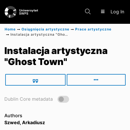
(c
Log In
Home
Osiągnięcia artystyczne
Prace artystyczne
Instalacja artystyczna "Ghost Town"
Communities & Collections
Instalacja artystyczna
"Ghost Town"
Scientific research results
Dublin Core metadata
Authors
Szwed, Arkadiusz