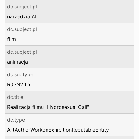
dc.subject.pl
narzędzia AI
dc.subject.pl
film
dc.subject.pl
animacja
dc.subtype
R03N2.1.5
dc.title
Realizacja filmu "Hydrosexual Call"
dc.type
ArtAuthorWorkonExhibitionReputableEntity