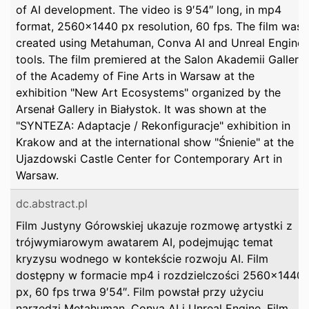
of AI development. The video is 9′54″ long, in mp4
format, 2560×1440 px resolution, 60 fps. The film was
created using Metahuman, Conva AI and Unreal Engine
tools. The film premiered at the Salon Akademii Gallery
of the Academy of Fine Arts in Warsaw at the
exhibition "New Art Ecosystems" organized by the
Arsenał Gallery in Białystok. It was shown at the
"SYNTEZA: Adaptacje / Rekonfiguracje" exhibition in
Krakow and at the international show "Śnienie" at the
Ujazdowski Castle Center for Contemporary Art in
Warsaw.
dc.abstract.pl
Film Justyny Górowskiej ukazuje rozmowę artystki z
trójwymiarowym awatarem AI, podejmując temat
kryzysu wodnego w kontekście rozwoju AI. Film
dostępny w formacie mp4 i rozdzielczości 2560×1440
px, 60 fps trwa 9′54″. Film powstał przy użyciu
narzędzi Metahuman, Conva AI i Unreal Engine. Film