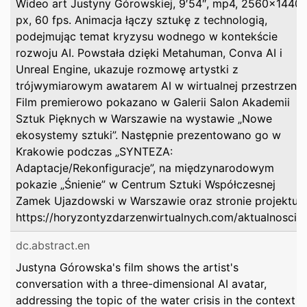
Wideo art Justyny Górowskiej, 9′54″, mp4, 2560×1440
px, 60 fps. Animacja łączy sztukę z technologią,
podejmując temat kryzysu wodnego w kontekście
rozwoju AI. Powstała dzięki Metahuman, Conva AI i
Unreal Engine, ukazuje rozmowę artystki z
trójwymiarowym awatarem AI w wirtualnej przestrzeni.
Film premierowo pokazano w Galerii Salon Akademii
Sztuk Pięknych w Warszawie na wystawie „Nowe
ekosystemy sztuki”. Następnie prezentowano go w
Krakowie podczas „SYNTEZA:
Adaptacje/Rekonfiguracje”, na międzynarodowym
pokazie „Śnienie” w Centrum Sztuki Współczesnej
Zamek Ujazdowski w Warszawie oraz stronie projektu
https://horyzontyzdarzenwirtualnych.com/aktualnosci/.
dc.abstract.en
Justyna Górowska's film shows the artist's
conversation with a three-dimensional AI avatar,
addressing the topic of the water crisis in the context