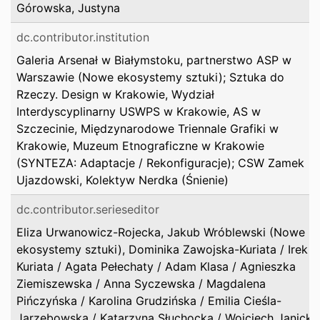
Górowska, Justyna
dc.contributor.institution
Galeria Arsenał w Białymstoku, partnerstwo ASP w
Warszawie (Nowe ekosystemy sztuki); Sztuka do
Rzeczy. Design w Krakowie, Wydział
Interdyscyplinarny USWPS w Krakowie, AS w
Szczecinie, Międzynarodowe Triennale Grafiki w
Krakowie, Muzeum Etnograficzne w Krakowie
(SYNTEZA: Adaptacje / Rekonfiguracje); CSW Zamek
Ujazdowski, Kolektyw Nerdka (Śnienie)
dc.contributor.serieseditor
Eliza Urwanowicz-Rojecka, Jakub Wróblewski (Nowe
ekosystemy sztuki), Dominika Zawojska-Kuriata / Irek
Kuriata / Agata Pełechaty / Adam Klasa / Agnieszka
Ziemiszewska / Anna Syczewska / Magdalena
Pińczyńska / Karolina Grudzińska / Emilia Cieśla-
Jarzębowska / Katarzyna Słuchocka / Wojciech Janicki