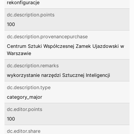
rekonfiguracje
dc.description.points
100
dc.description.provenancepurchase
Centrum Sztuki Współczesnej Zamek Ujazdowski w
Warszawie
dc.description.remarks
wykorzystanie narzędzi Sztucznej Inteligencji
dc.description.type
category_major
dc.editor.points
100
dc.editor.share