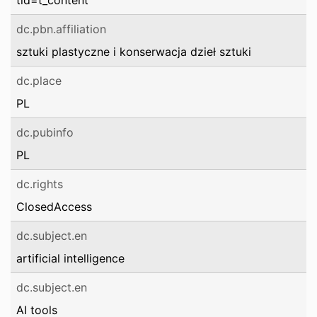
tid=t_content
dc.pbn.affiliation
sztuki plastyczne i konserwacja dzieł sztuki
dc.place
PL
dc.pubinfo
PL
dc.rights
ClosedAccess
dc.subject.en
artificial intelligence
dc.subject.en
AI tools