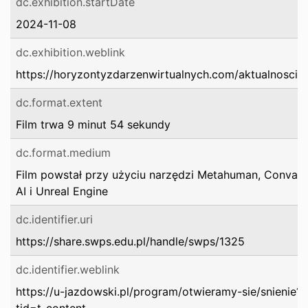
dc.exhibition.startDate
2024-11-08
dc.exhibition.weblink
https://horyzontyzdarzenwirtualnych.com/aktualnosci/
dc.format.extent
Film trwa 9 minut 54 sekundy
dc.format.medium
Film powstał przy użyciu narzędzi Metahuman, Conva
AI i Unreal Engine
dc.identifier.uri
https://share.swps.edu.pl/handle/swps/1325
dc.identifier.weblink
https://u-jazdowski.pl/program/otwieramy-sie/snienie?