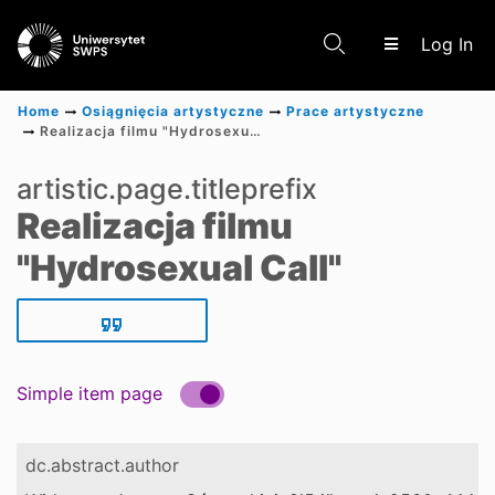
(c
Log In
Home
Osiągnięcia artystyczne
Prace artystyczne
Realizacja filmu "Hydrosexual Call"
Communities & Collections
artistic.page.titleprefix
Realizacja filmu
Scientific research results
"Hydrosexual Call"
Simple item page
dc.abstract.author