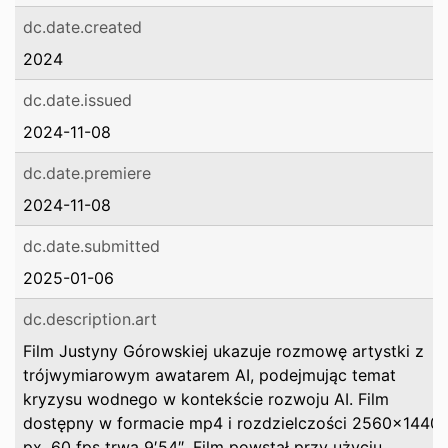
dc.date.created
2024
dc.date.issued
2024-11-08
dc.date.premiere
2024-11-08
dc.date.submitted
2025-01-06
dc.description.art
Film Justyny Górowskiej ukazuje rozmowę artystki z
trójwymiarowym awatarem AI, podejmując temat
kryzysu wodnego w kontekście rozwoju AI. Film
dostępny w formacie mp4 i rozdzielczości 2560×1440
px, 60 fps trwa 9′54″. Film powstał przy użyciu