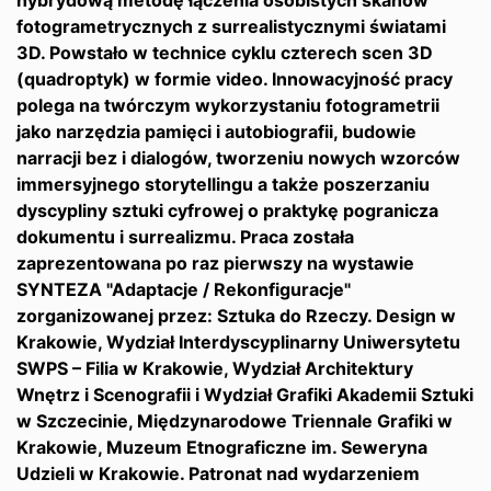
hybrydową metodę łączenia osobistych skanów
fotogrametrycznych z surrealistycznymi światami
3D. Powstało w technice cyklu czterech scen 3D
(quadroptyk) w formie video. Innowacyjność pracy
polega na twórczym wykorzystaniu fotogrametrii
jako narzędzia pamięci i autobiografii, budowie
narracji bez i dialogów, tworzeniu nowych wzorców
immersyjnego storytellingu a także poszerzaniu
dyscypliny sztuki cyfrowej o praktykę pogranicza
dokumentu i surrealizmu. Praca została
zaprezentowana po raz pierwszy na wystawie
SYNTEZA "Adaptacje / Rekonfiguracje"
zorganizowanej przez: Sztuka do Rzeczy. Design w
Krakowie, Wydział Interdyscyplinarny Uniwersytetu
SWPS – Filia w Krakowie, Wydział Architektury
Wnętrz i Scenografii i Wydział Grafiki Akademii Sztuki
w Szczecinie, Międzynarodowe Triennale Grafiki w
Krakowie, Muzeum Etnograficzne im. Seweryna
Udzieli w Krakowie. Patronat nad wydarzeniem