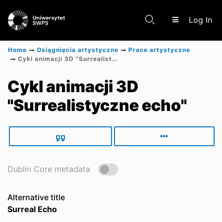
(c
Log In
Home
Osiągnięcia artystyczne
Prace artystyczne
Cykl animacji 3D "Surrealistyczne echo"
Communities & Collections
Cykl animacji 3D
"Surrealistyczne echo"
Scientific research results
Dublin Core metadata
Alternative title
Surreal Echo