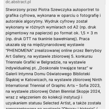
dc.abstract.pl
Stworzony przez Piotra Szewczyka autoportret to
grafika cyfrowa, wykonana w oparciu o fotografię i
autorskie algorytmy. Wydruk cyfrowy został
wykonany w różnych wymiarach od A2 (np. druk
pigmentowy na papierze) po format ok. 1,5 x 3 m
(np. druk DTT na tkaninie bawełnianej). Praca
ukazała się na międzynarodowej wystawie
"PHENOMENA" zrealizowanej online przez Berryboy
Art Gallery, na wystawie zbiorowej 5. konkursu
Triennale Grafiki w Belgradzie, na wystawie
indywidualnej pt. „Doskonale trwające teraz” w
Galerii Intymna Domu Oświatowego Biblioteki
Śląskiej w Katowicach, na wystawie zbiorowej Ninth
International Triennial of Graphic Arts – Sofia 2023,
na wystawie zbiorowej Osten Biennial Skopje 2024,
wraz z włączeniem do kolekcji instytucji i
uzyskaniem statusu Selected Artist, a także została
zaprezentowana na wystawie "Obrazy i historie” /