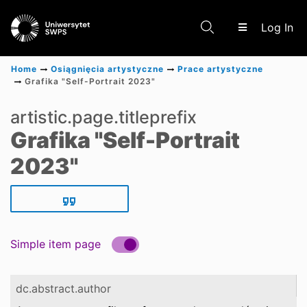
(c
Log In
Home
Osiągnięcia artystyczne
Prace artystyczne
Grafika "Self-Portrait 2023"
Communities & Collections
artistic.page.titleprefix
Grafika "Self-Portrait
Scientific research results
2023"
Simple item page
dc.abstract.author