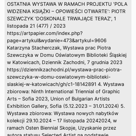
OSTATNIA WYSTAWA W RAMACH PROJEKTU 'POLA
WIDZENIA KSIĄŻKI – OPOWIEŚCI OTWARTE': PIOTR
SZEWCZYK 'DOSKONALE TRWAJĄCE TERAZ', 1
listopada 21 (477) / 2023
https://artpapier.com/index.php?
page=artykul&wydanie=473&artykul=9606
Katarzyna Stacherczak, Wystawa prac Piotra
Szewczyka w Domu Oświatowym Biblioteki Śląskiej
w Katowicach, Dziennik Zachodni, 7 grudnia 2023
https://dziennikzachodni.pl/wystawa-prac-piotra-
szewczyka-w-domu-oswiatowym-biblioteki-
slaskiej-w-katowicach/gh/c1-18142891 4. Wystawa
zbiorowa: Ninth International Triennial of Graphic
Arts – Sofia 2023, Union of Bulgarian Artists
Exhibition Gallery, Sofia (5.12.2023 – 31.01.2024) 5.
Wystawa zbiorowa: Wystawa nowych nabytków
kolekcji 29.10.2024 – 17 listopada 20242024, w
ramach Osten Biennial Skopje, Uzyskanie przez
autora statusu Selected Artist na podstawie