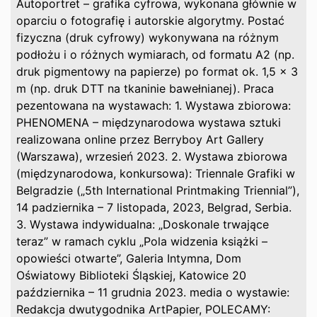
Autoportret – grafika cyfrowa, wykonana głównie w
oparciu o fotografię i autorskie algorytmy. Postać
fizyczna (druk cyfrowy) wykonywana na różnym
podłożu i o różnych wymiarach, od formatu A2 (np.
druk pigmentowy na papierze) po format ok. 1,5 x 3
m (np. druk DTT na tkaninie bawełnianej). Praca
pezentowana na wystawach: 1. Wystawa zbiorowa:
PHENOMENA – międzynarodowa wystawa sztuki
realizowana online przez Berryboy Art Gallery
(Warszawa), wrzesień 2023. 2. Wystawa zbiorowa
(międzynarodowa, konkursowa): Triennale Grafiki w
Belgradzie („5th International Printmaking Triennial”),
14 padziernika – 7 listopada, 2023, Belgrad, Serbia.
3. Wystawa indywidualna: „Doskonale trwające
teraz” w ramach cyklu „Pola widzenia książki –
opowieści otwarte”, Galeria Intymna, Dom
Oświatowy Biblioteki Śląskiej, Katowice 20
października – 11 grudnia 2023. media o wystawie:
Redakcja dwutygodnika ArtPapier, POLECAMY: