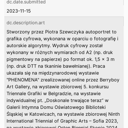
dc.date.submitted
2023-11-15
dc.description.art
Stworzony przez Piotra Szewczyka autoportret to
grafika cyfrowa, wykonana w oparciu o fotografię i
autorskie algorytmy. Wydruk cyfrowy został
wykonany w różnych wymiarach od A2 (np. druk
pigmentowy na papierze) po format ok. 1,5 x 3 m
(np. druk DTT na tkaninie bawełnianej). Praca
ukazała się na międzynarodowej wystawie
"PHENOMENA" zrealizowanej online przez Berryboy
Art Gallery, na wystawie zbiorowej 5. konkursu
Triennale Grafiki w Belgradzie, na wystawie
indywidualnej pt. „Doskonale trwające teraz” w
Galerii Intymna Domu Oświatowego Biblioteki
Śląskiej w Katowicach, na wystawie zbiorowej Ninth
International Triennial of Graphic Arts – Sofia 2023,
na wystawie zbiorowej Osten Biennial Skopje 2024,