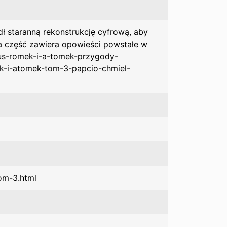
ł staranną rekonstrukcję cyfrową, aby
ia część zawiera opowieści powstałe w
ytus-romek-i-a-tomek-przygody-
ek-i-atomek-tom-3-papcio-chmiel-
om-3.html