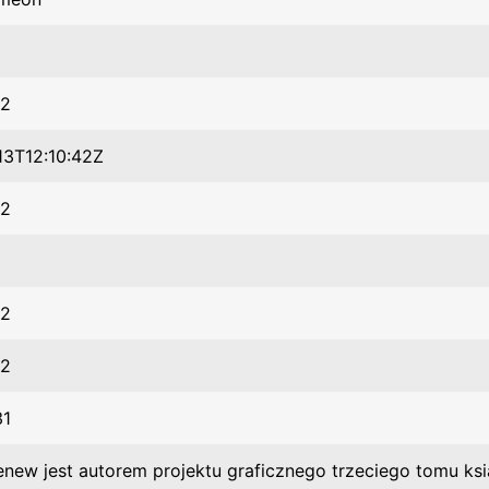
12
3T12:10:42Z
12
12
12
31
new jest autorem projektu graficznego trzeciego tomu ksią