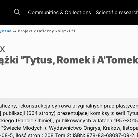
Communities & Collections
Scientific researc
tyczne
Projekt graficzny książki "Tytus, Romek i A'Tomek: Przygody Nieznane" tom 3
ix
iążki "Tytus, Romek i A'Tome
aficzny, rekonstrukcja cyfrowa oryginalnych prac plastycz
 publikacji (664 strony) prezentującej komiksy z serii Ty
kiego (Papcio Chmiel), publikowanych w latach 1957-2015
 "Świecie Młodych"). Wydawnictwo Ongrys, Kraków, listopa
08-5, ilość stron : 208 Tom 2: ISBN: 978-83-68097-09-2, i