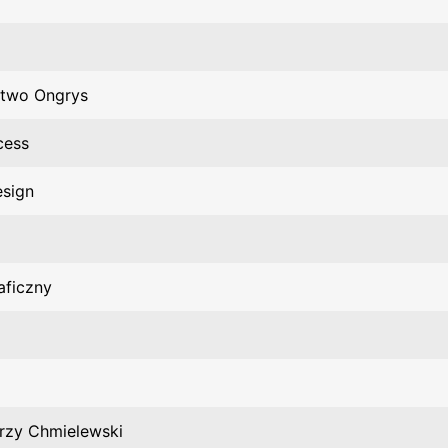
two Ongrys
cess
esign
aficzny
rzy Chmielewski