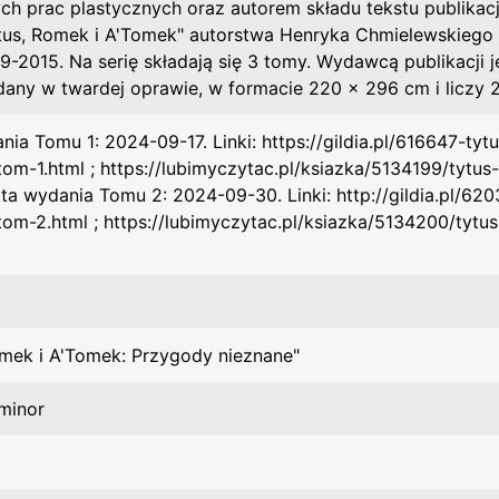
ych prac plastycznych oraz autorem składu tekstu publikac
Tytus, Romek i A'Tomek" autorstwa Henryka Chmielewskiego
69-2015. Na serię składają się 3 tomy. Wydawcą publikacji
dany w twardej oprawie, w formacie 220 x 296 cm i liczy 2
nia Tomu 1: 2024-09-17. Linki: https://gildia.pl/616647-t
tom-1.html ; https://lubimyczytac.pl/ksiazka/5134199/tyt
ata wydania Tomu 2: 2024-09-30. Linki: http://gildia.pl/6
tom-2.html ; https://lubimyczytac.pl/ksiazka/5134200/tyt
omek i A'Tomek: Przygody nieznane"
minor