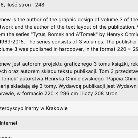
, ilość stron : 248
ew is the author of the graphic design of volume 3 of the 
rtwork and the author of the text layout of the publication.
om the series "Tytus, Romek and A'Tomek" by Henryk Chmiel
1969-2015. The series consists of 3 volumes. The publishe
olume 3 was published in hardcover, in the format 220 x 
new jest autorem projektu graficznego 3 tomu książki, rek
ch oraz autorem składu tekstu publikacji. Tom 3 przedstaw
'Tomek" autorstwa Henryka Chmielewskiego "Papcia Chmiel
serię składają się 3 tomy. Wydawcą publikacji jest Wydaw
prawie, w formacie 220 x 296 cm i liczy 208 stron.
nterdyscyplinarny w Krakowie
Internet
imeon