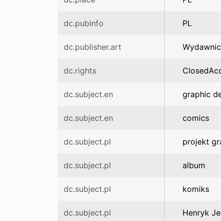
dc.pubinfo
PL
dc.publisher.art
Wydawnic
dc.rights
ClosedAc
dc.subject.en
graphic d
dc.subject.en
comics
dc.subject.pl
projekt gr
dc.subject.pl
album
dc.subject.pl
komiks
dc.subject.pl
Henryk Je