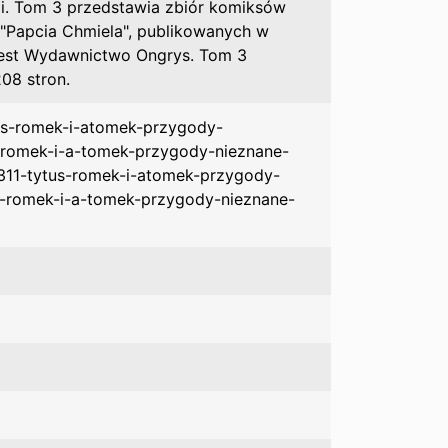
ji. Tom 3 przedstawia zbiór komiksów
 "Papcia Chmiela", publikowanych w
 jest Wydawnictwo Ongrys. Tom 3
08 stron.
ytus-romek-i-atomek-przygody-
us-romek-i-a-tomek-przygody-nieznane-
20311-tytus-romek-i-atomek-przygody-
us-romek-i-a-tomek-przygody-nieznane-