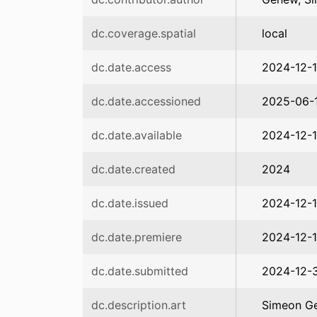
dc.coverage.spatial
local
dc.date.access
2024-12-
dc.date.accessioned
2025-06-1
dc.date.available
2024-12-
dc.date.created
2024
dc.date.issued
2024-12-
dc.date.premiere
2024-12-
dc.date.submitted
2024-12-
dc.description.art
Simeon Ge