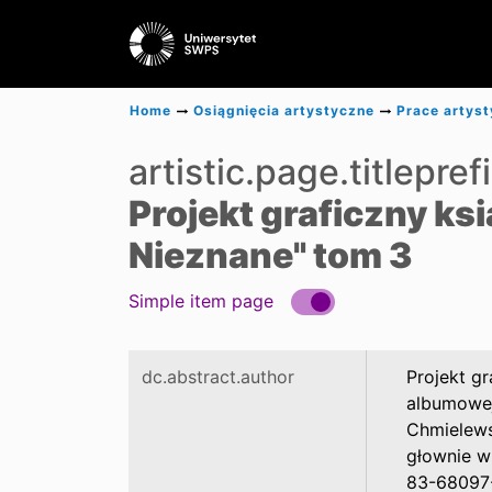
Home
Osiągnięcia artystyczne
Prace artys
artistic.page.titlepref
Projekt graficzny ks
Nieznane" tom 3
Simple item page
dc.abstract.author
Projekt gr
albumowej
Chmielews
głownie w
83-68097-