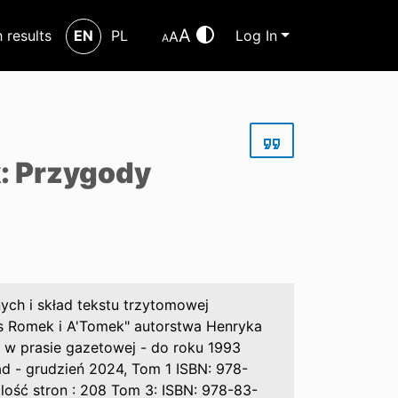
A
h results
EN
PL
Log In
A
A
k: Przygody
nych i skład tekstu trzytomowej
tus Romek i A'Tomek" autorstwa Henryka
 w prasie gazetowej - do roku 1993
d - grudzień 2024, Tom 1 ISBN: 978-
lość stron : 208 Tom 3: ISBN: 978-83-