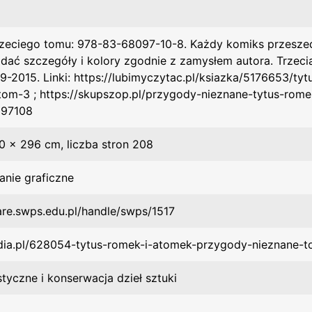
rzeciego tomu: 978-83-68097-10-8. Każdy komiks przeszed
ddać szczegóły i kolory zgodnie z zamysłem autora. Trzec
69-2015. Linki: https://lubimyczytac.pl/ksiazka/5176653/t
tom-3 ; https://skupszop.pl/przygody-nieznane-tytus-rom
97108
0 x 296 cm, liczba stron 208
anie graficzne
hare.swps.edu.pl/handle/swps/1517
ildia.pl/628054-tytus-romek-i-atomek-przygody-nieznane-t
styczne i konserwacja dzieł sztuki