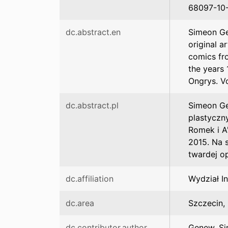
68097-10-8
dc.abstract.en
Simeon Gen
original a
comics fr
the years 
Ongrys. V
dc.abstract.pl
Simeon Ge
plastyczny
Romek i A
2015. Na 
twardej o
dc.affiliation
Wydział I
dc.area
Szczecin, 
dc.contributor.author
Genew, S