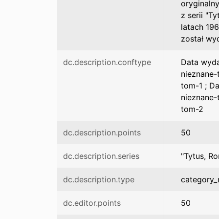
oryginaln
z serii "
latach 19
został wy
dc.description.conftype
Data wyda
nieznane-
tom-1 ; D
nieznane-
tom-2
dc.description.points
50
dc.description.series
"Tytus, R
dc.description.type
category_
dc.editor.points
50