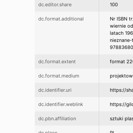
dc.editor.share
100
dc.format.additional
Nr ISBN t
wiernie o
latach 19
nieznane-
97883680
dc.format.extent
format 22
dc.format.medium
projektow
dc.identifier.uri
https://s
dc.identifier.weblink
https://g
dc.pbn.affiliation
sztuki pla
dc.place
PL