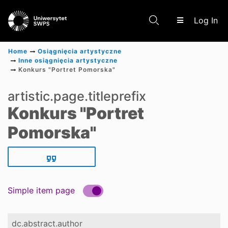
(c
Log In
Home
Osiągnięcia artystyczne
Inne osiągnięcia artystyczne
Konkurs "Portret Pomorska"
Communities & Collections
artistic.page.titleprefix
Konkurs "Portret
Scientific research results
Pomorska"
Simple item page
dc.abstract.author