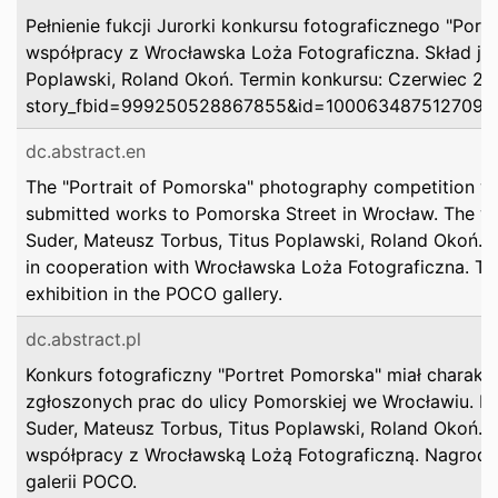
Pełnienie fukcji Jurorki konkursu fotograficznego "Po
współpracy z Wrocławska Loża Fotograficzna. Skład jur
Poplawski, Roland Okoń. Termin konkursu: Czerwiec 20
story_fbid=999250528867855&id=100063487512709&_
dc.abstract.en
The "Portrait of Pomorska" photography competition was
submitted works to Pomorska Street in Wrocław. The w
Suder, Mateusz Torbus, Titus Poplawski, Roland Okoń. 
in cooperation with Wrocławska Loża Fotograficzna. The
exhibition in the POCO gallery.
dc.abstract.pl
Konkurs fotograficzny "Portret Pomorska" miał charakt
zgłoszonych prac do ulicy Pomorskiej we Wrocławiu. Pr
Suder, Mateusz Torbus, Titus Poplawski, Roland Okoń.
współpracy z Wrocławską Lożą Fotograficzną. Nagrodę
galerii POCO.