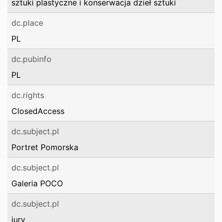
sztuki plastyczne i konserwacja dzieł sztuki
dc.place
PL
dc.pubinfo
PL
dc.rights
ClosedAccess
dc.subject.pl
Portret Pomorska
dc.subject.pl
Galeria POCO
dc.subject.pl
jury