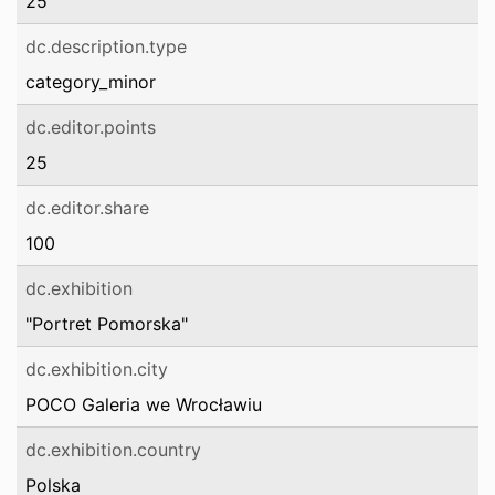
25
dc.description.type
category_minor
dc.editor.points
25
dc.editor.share
100
dc.exhibition
"Portret Pomorska"
dc.exhibition.city
POCO Galeria we Wrocławiu
dc.exhibition.country
Polska