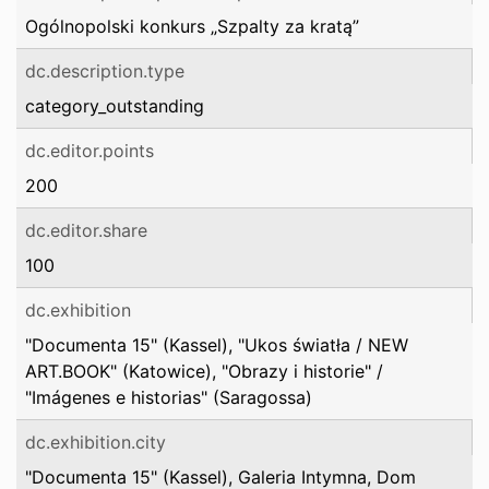
Ogólnopolski konkurs „Szpalty za kratą”
dc.description.type
category_outstanding
dc.editor.points
200
dc.editor.share
100
dc.exhibition
"Documenta 15" (Kassel), "Ukos światła / NEW
ART.BOOK" (Katowice), "Obrazy i historie" /
"Imágenes e historias" (Saragossa)
dc.exhibition.city
"Documenta 15" (Kassel), Galeria Intymna, Dom