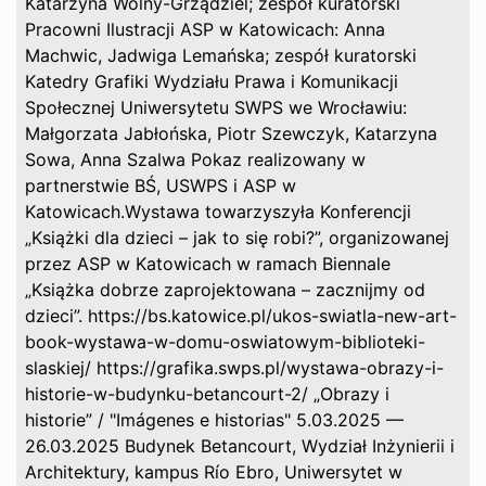
Katarzyna Wolny-Grządziel; zespół kuratorski
Pracowni Ilustracji ASP w Katowicach: Anna
Machwic, Jadwiga Lemańska; zespół kuratorski
Katedry Grafiki Wydziału Prawa i Komunikacji
Społecznej Uniwersytetu SWPS we Wrocławiu:
Małgorzata Jabłońska, Piotr Szewczyk, Katarzyna
Sowa, Anna Szalwa Pokaz realizowany w
partnerstwie BŚ, USWPS i ASP w
Katowicach.Wystawa towarzyszyła Konferencji
„Książki dla dzieci – jak to się robi?”, organizowanej
przez ASP w Katowicach w ramach Biennale
„Książka dobrze zaprojektowana – zacznijmy od
dzieci”. https://bs.katowice.pl/ukos-swiatla-new-art-
book-wystawa-w-domu-oswiatowym-biblioteki-
slaskiej/ https://grafika.swps.pl/wystawa-obrazy-i-
historie-w-budynku-betancourt-2/ „Obrazy i
historie” / "Imágenes e historias" 5.03.2025 —
26.03.2025 Budynek Betancourt, Wydział Inżynierii i
Architektury, kampus Río Ebro, Uniwersytet w