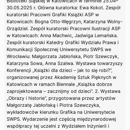
Biblioteki Śląskiej w Katowicach w terminie 25.04–
30.05.2025 r. Główna kuratorka: Ewa Kokot. Zespół
kuratorski Pracowni Grafiki Książki ASP w
Katowicach: Bogna Otto-Węgrzyn, Katarzyna Wolny-
Grządziel. Zespół kuratorski Pracowni Ilustracji ASP
w Katowicach: Anna Machwic, Jadwiga Lemańska.
Zespół kuratorski Katedry Grafiki Wydziału Prawa i
Komunikacji Społecznej Uniwersytetu SWPS we
Wrocławiu: Małgorzata Jabłońska, Piotr Szewczyk,
Katarzyna Sowa, Anna Szalwa. Wystawa towarzyszy
Konferencji „Książki dla dzieci – jak to się robi?”,
organizowanej przez Akademię Sztuk Pięknych w
Katowicach w ramach Biennale „Książka dobrze
zaprojektowana – zacznijmy od dzieci”. 2. Wystawa
„Obrazy i historie”, przygotowana przez artystów
Małgorzatę Jabłońską i Piotra Szewczyka,
wykładowców kierunku Grafika na Uniwersytecie
SWPS. Wydarzenie jest częścią międzynarodowej
współpracy tej uczelni z Wydziałem Inżynierii i