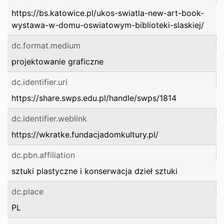
https://bs.katowice.pl/ukos-swiatla-new-art-book-
wystawa-w-domu-oswiatowym-biblioteki-slaskiej/
dc.format.medium
projektowanie graficzne
dc.identifier.uri
https://share.swps.edu.pl/handle/swps/1814
dc.identifier.weblink
https://wkratke.fundacjadomkultury.pl/
dc.pbn.affiliation
sztuki plastyczne i konserwacja dzieł sztuki
dc.place
PL