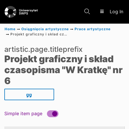
(c
Log In
Home
Osiągnięcia artystyczne
Prace artystyczne
Projekt graficzny i skład czasopisma "W Kratkę" nr 6
Communities & Collections
artistic.page.titleprefix
Projekt graficzny i skład
Scientific research results
czasopisma "W Kratkę" nr
6
Simple item page