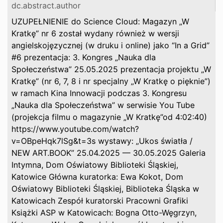
dc.abstract.author
UZUPEŁNIENIE do Science Cloud: Magazyn „W
Kratkę” nr 6 został wydany również w wersji
angielskojęzycznej (w druku i online) jako “In a Grid”
#6 prezentacja: 3. Kongres „Nauka dla
Społeczeństwa” 25.05.2025 prezentacja projektu „W
Kratkę” (nr 6, 7, 8 i nr specjalny „W Kratkę o pięknie”)
w ramach Kina Innowacji podczas 3. Kongresu
„Nauka dla Społeczeństwa” w serwisie You Tube
(projekcja filmu o magazynie „W Kratkę”od 4:02:40)
https://www.youtube.com/watch?
v=OBpeHqk7lSg&t=3s wystawy: „Ukos światła /
NEW ART.BOOK” 25.04.2025 — 30.05.2025 Galeria
Intymna, Dom Oświatowy Biblioteki Śląskiej,
Katowice Główna kuratorka: Ewa Kokot, Dom
Oświatowy Biblioteki Śląskiej, Biblioteka Śląska w
Katowicach Zespół kuratorski Pracowni Grafiki
Książki ASP w Katowicach: Bogna Otto-Węgrzyn,