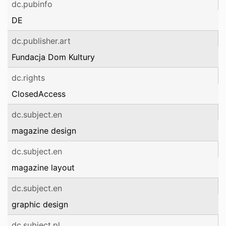
dc.pubinfo
DE
dc.publisher.art
Fundacja Dom Kultury
dc.rights
ClosedAccess
dc.subject.en
magazine design
dc.subject.en
magazine layout
dc.subject.en
graphic design
dc.subject.pl