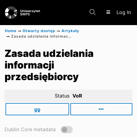
(c
Log In
Home
Otwarty dostęp
Artykuły
Zasada udzielania informacji przedsiębiorcy
Communities & Collections
Zasada udzielania
informacji
Scientific research results
przedsiębiorcy
Status
VoR
Dublin Core metadata