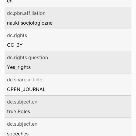
en
dc.pbn.affiliation
nauki socjologiczne
dc.rights
CC-BY
dc.rights.question
Yes_rights
dc.share.article
OPEN_JOURNAL
dc.subject.en
true Poles
dc.subject.en
speeches