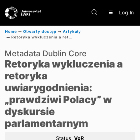
(c
Log In
Home
Otwarty dostęp
Artykuły
Retoryka wykluczenia a retoryka uwiarygodnienia: „prawdziwi Polacy” w dyskursie parlamentarnym
Communities & Collections
Metadata Dublin Core
Retoryka wykluczenia a
Scientific research results
retoryka
uwiarygodnienia:
„prawdziwi Polacy” w
dyskursie
parlamentarnym
Status
VoR