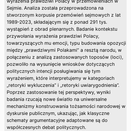
wyrażenia prawdziwi Polacy w przemówieniach w
Sejmie. Analiza została przeprowadzona na
stworzonym korpusie przemówień sejmowych z lat
1989-2023, składającym się z ponad 291 tys.
wystąpień z obrad plenarnych. Badanie kontekstu
przywołania wyrażenia prawdziwi Polacy,
towarzyszących mu emocji, typu budowania opozycji
między „prawdziwymi Polakami” a resztą narodu, w
połączeniu z analizą zastosowanych toposów (loci),
pozwoliło na wysunięcie wniosków dotyczących
politycznych intencji posługiwania się tym
wyrażeniem, które interpretujemy w kategoriach
„retoryki wykluczenia” i „retoryki uwiarygodnienia”.
Poprzez zastosowanie tej perspektywy, wyniki
badania rzucają nowe światło na uniwersalne
mechanizmy konstruowania tożsamości narodowej w
dyskursie publicznym, ukazując, jak klasyczne
schematy argumentacyjne adaptowane są do
współczesnych debat politycznych.