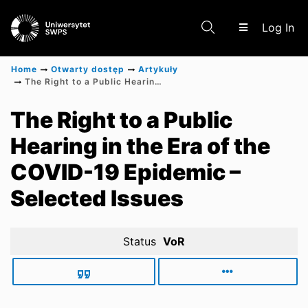
(c
Log In
Home
Otwarty dostęp
Artykuły
The Right to a Public Hearing in the Era of the COVID-19 Epidemic – Selected Issues
Communities & Collections
The Right to a Public
Hearing in the Era of the
Scientific research results
COVID-19 Epidemic –
Selected Issues
Status
VoR