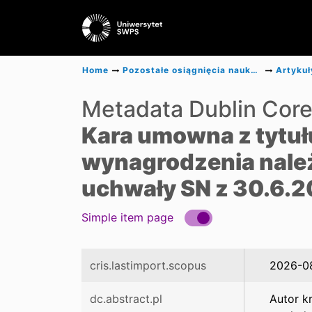
Home
Pozostałe osiągnięcia naukowe
Artykuł
Metadata Dublin Cor
Kara umowna z tytuł
wynagrodzenia nale
uchwały SN z 30.6.20
Simple item page
cris.lastimport.scopus
2026-0
dc.abstract.pl
Autor k