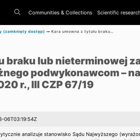
Communities & Collections
Scientific researc
y (zamknięty dostęp)
Kara umowna z tytułu braku lub nieterminowej zapłaty wynagrodzenia należnego podwykonawcom – na marginesie uchwały SN z 30.6.2020 r., III CZP 67/19
e
u braku lub nieterminowej z
żnego podwykonawcom – na
20 r., III CZP 67/19
8-06T03:19:54Z
rytycznie analizuje stanowisko Sądu Najwyższego (wyrażon