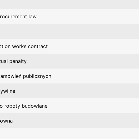
procurement law
ction works contract
tual penalty
amówień publicznych
ywilne
o roboty budowlane
mowna