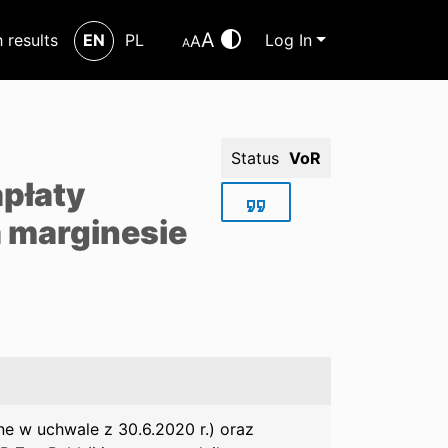
A
h results
EN
PL
Log In
A
A
Status
VoR
apłaty
 marginesie
e w uchwale z 30.6.2020 r.) oraz