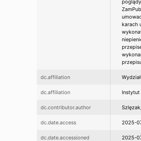
poglądy
ZamPubl
umowach
karach 
wykonaw
niepien
przepis
wykonan
przepis
dc.affiliation
Wydział
dc.affiliation
Instytu
dc.contributor.author
Szlęzak
dc.date.access
2025-0
dc.date.accessioned
2025-07