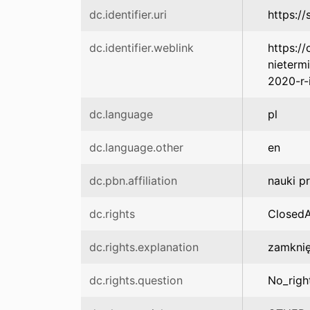
dc.identifier.uri
https:/
dc.identifier.weblink
https:/
nieterm
2020-r-
dc.language
pl
dc.language.other
en
dc.pbn.affiliation
nauki p
dc.rights
Closed
dc.rights.explanation
zamknię
dc.rights.question
No_righ