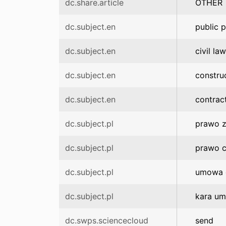
dc.share.article
OTHER
dc.subject.en
public 
dc.subject.en
civil law
dc.subject.en
constru
dc.subject.en
contrac
dc.subject.pl
prawo z
dc.subject.pl
prawo c
dc.subject.pl
umowa 
dc.subject.pl
kara u
dc.swps.sciencecloud
send