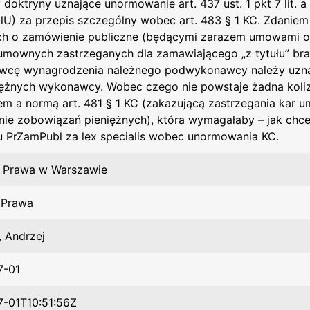
 doktryny uznające unormowanie art. 437 ust. 1 pkt 7 lit. 
U) za przepis szczególny wobec art. 483 § 1 KC. Zdaniem
 o zamówienie publiczne (będącymi zarazem umowami o 
umownych zastrzeganych dla zamawiającego „z tytułu” brak
cę wynagrodzenia należnego podwykonawcy należy uzna
iężnych wykonawcy. Wobec czego nie powstaje żadna kol
em a normą art. 481 § 1 KC (zakazującą zastrzegania kar 
ie zobowiązań pieniężnych), która wymagałaby – jak chce
u PrZamPubl za lex specialis wobec unormowania KC.
 Prawa w Warszawie
t Prawa
, Andrzej
7-01
-01T10:51:56Z