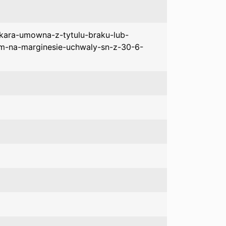
kara-umowna-z-tytulu-braku-lub-
-na-marginesie-uchwaly-sn-z-30-6-