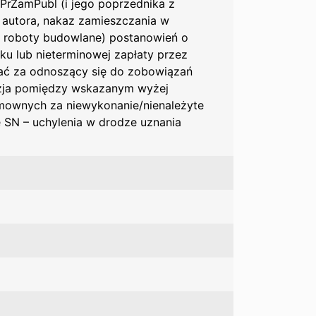
a PrZamPubl (i jego poprzednika z
 autora, nakaz zamieszczania w
roboty budowlane) postanowień o
u lub nieterminowej zapłaty przez
ć za odnoszący się do zobowiązań
izja pomiędzy wskazanym wyżej
umownych za niewykonanie/nienależyte
 SN – uchylenia w drodze uznania