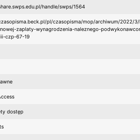
/share.swps.edu.pl/handle/swps/1564
/czasopisma.beck.pl/pl/czasopisma/mop/archiwum/2022/3/
inowej-zaplaty-wynagrodzenia-naleznego-podwykonawcom
iii-czp-67-19
rawne
Access
ty dostęp
ts