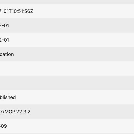
-01T10:51:56Z
2-01
2-01
ication
blished
7/MOP.22.3.2
509