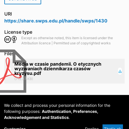
URI
https://share.swps.edu.pl/handle/swps/1430
License type
Except as otherwise noted, this item is licensed under the
Attribution licence | Permitted use of copyrighted works
Files
Media w czasie pandemii. O etycznych
wyzwaniach dziennikarza czasów
kryzysu.pdf
(712.37 KB)
We collect and process your personal information for the
following purposes:
Authentication, Preferences,
Acknowledgement and Statistics
.
Cookie
Privacy
Send
DSpace
provided by PCG
Customize
Decline
That's ok