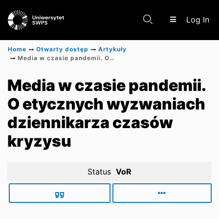
(c
Log In
Home
Otwarty dostęp
Artykuły
Media w czasie pandemii. O etycznych wyzwaniach dziennikarza czasów kryzysu
Communities & Collections
Media w czasie pandemii.
O etycznych wyzwaniach
Scientific research results
dziennikarza czasów
kryzysu
Status
VoR