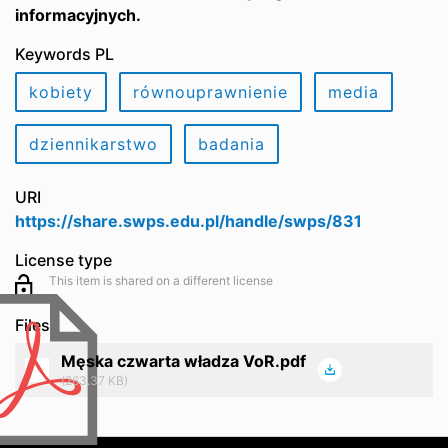
informacyjnych.
Keywords PL
kobiety
równouprawnienie
media
dziennikarstwo
badania
URI
https://share.swps.edu.pl/handle/swps/831
License type
This item is shared on a different license
Files
Męska czwarta władza VoR.pdf
(263.37 KB)