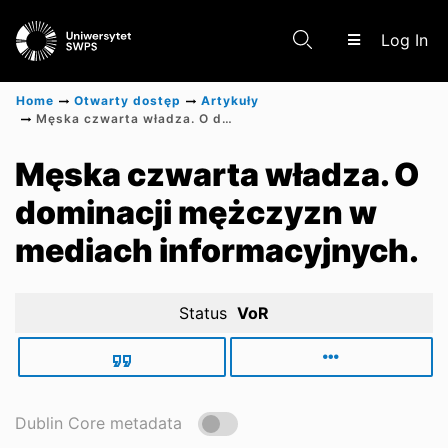
(c
Log In
Home
Otwarty dostęp
Artykuły
Męska czwarta władza. O dominacji mężczyzn w mediach informacyjnych.
Communities & Collections
Męska czwarta władza. O
dominacji mężczyzn w
Scientific research results
mediach informacyjnych.
Status
VoR
Dublin Core metadata